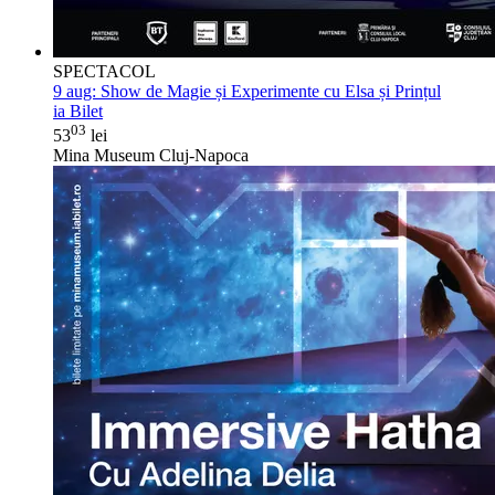
SPECTACOL
9 aug:
Show de Magie și Experimente cu Elsa și Prințul
ia Bilet
03
53
lei
Mina Museum Cluj-Napoca