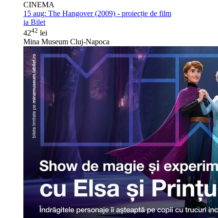
CINEMA
15 aug:
The Hangover (2009) - proiecție de film
ia Bilet
42
42
lei
Mina Museum Cluj-Napoca