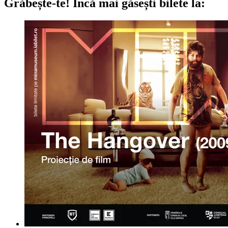
Grăbește-te!
Încă mai găsești bilete la: