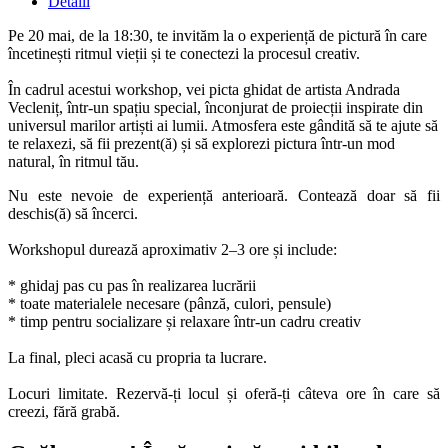
Detalii
Pe 20 mai, de la 18:30, te invităm la o experiență de pictură în care
încetinești ritmul vieții și te conectezi la procesul creativ.
În cadrul acestui workshop, vei picta ghidat de artista Andrada
Vecleniț, într-un spațiu special, înconjurat de proiecții inspirate din
universul marilor artiști ai lumii. Atmosfera este gândită să te ajute să
te relaxezi, să fii prezent(ă) și să explorezi pictura într-un mod
natural, în ritmul tău.
Nu este nevoie de experiență anterioară. Contează doar să fii
deschis(ă) să încerci.
Workshopul durează aproximativ 2–3 ore și include:
* ghidaj pas cu pas în realizarea lucrării
* toate materialele necesare (pânză, culori, pensule)
* timp pentru socializare și relaxare într-un cadru creativ
La final, pleci acasă cu propria ta lucrare.
Locuri limitate. Rezervă-ți locul și oferă-ți câteva ore în care să
creezi, fără grabă.