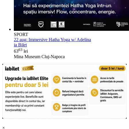
SPORT
22 aug:
Immersive Hatha Yoga w/ Adelina
ia Bilet
63
63
lei
Mina Museum Cluj-Napoca
×