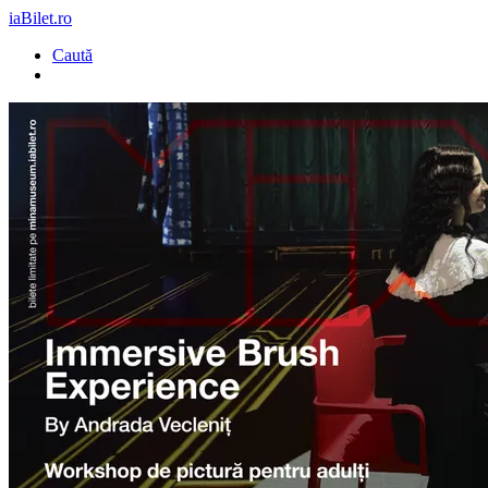
iaBilet.ro
Caută