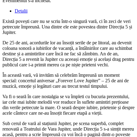
Evenimentul s-a încheiat.
Detalii
Există povești care nu se scriu într-o singură vară, ci în zeci de veri
petrecute împreună. Una dintre ele este povestea dintre Direcția 5 și
Jupiter.
De 25 de ani, acordurile lor au însoțit serile de pe litoral, au devenit
coloana sonoră a iubirilor de vacanță, a întâlnirilor care au schimbat
destine și a amintirilor care încă ne fac să zâmbim. An de an,
Direcția 5 a revenit la Jupiter cu aceeași emoție și același drag pentru
publicul care i-a primit mereu ca pe niște prieteni vechi.
În această vară, vă invităm să celebrăm împreună un moment
special: concertul aniversar „Forever Love Jupiter” – 25 de ani de
muzică, emoție și legături care au trecut testul timpului.
Va fi o seară în care nostalgia se va împleti cu bucuria prezentului,
iar cele mai iubite melodii vor readuce în suflete amintiri prețioase
din verile petrecute la mare. O seară despre iubire, prietenie și despre
acele cântece care ne-au însoțit fiecare etapă a vieții.
Sub cerul de vară al stațiunii Jupiter, pe scena superbă, complet
renovată a Teatrului de Vara Jupiter, unde Direcția 5 s-a simțit mereu
acasă, pentru a scrie împreună cu voi încă o pagină dintr-o poveste