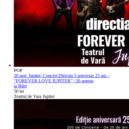
POP
20 aug:
Jupiter: Concert Directia 5 aniversar 25 ani –
“FOREVER LOVE JUPITER” | 20 august
ia Bilet
50 lei
Teatrul de Vara Jupiter