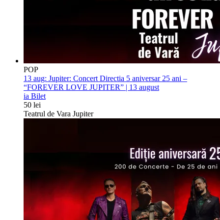
POP
13 aug:
Jupiter: Concert Directia 5 aniversar 25 ani –
“FOREVER LOVE JUPITER” | 13 august
ia Bilet
50 lei
Teatrul de Vara Jupiter