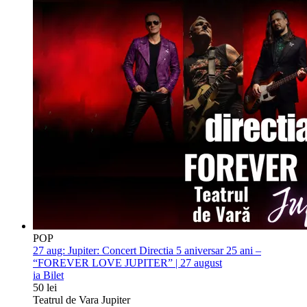
POP
27 aug:
Jupiter: Concert Directia 5 aniversar 25 ani –
“FOREVER LOVE JUPITER” | 27 august
ia Bilet
50 lei
Teatrul de Vara Jupiter