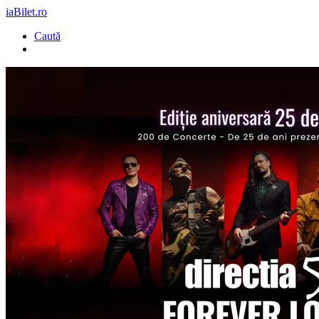
iaBilet.ro
Caută