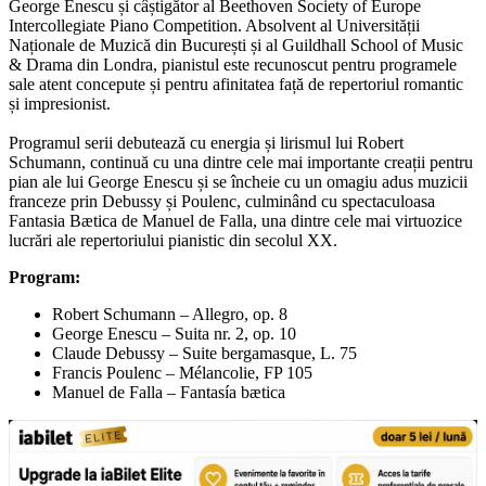
George Enescu și câștigător al Beethoven Society of Europe
Intercollegiate Piano Competition. Absolvent al Universității
Naționale de Muzică din București și al Guildhall School of Music
& Drama din Londra, pianistul este recunoscut pentru programele
sale atent concepute și pentru afinitatea față de repertoriul romantic
și impresionist.
Programul serii debutează cu energia și lirismul lui Robert
Schumann, continuă cu una dintre cele mai importante creații pentru
pian ale lui George Enescu și se încheie cu un omagiu adus muzicii
franceze prin Debussy și Poulenc, culminând cu spectaculoasa
Fantasia Bætica de Manuel de Falla, una dintre cele mai virtuozice
lucrări ale repertoriului pianistic din secolul XX.
Program:
Robert Schumann – Allegro, op. 8
George Enescu – Suita nr. 2, op. 10
Claude Debussy – Suite bergamasque, L. 75
Francis Poulenc – Mélancolie, FP 105
Manuel de Falla – Fantasía bætica