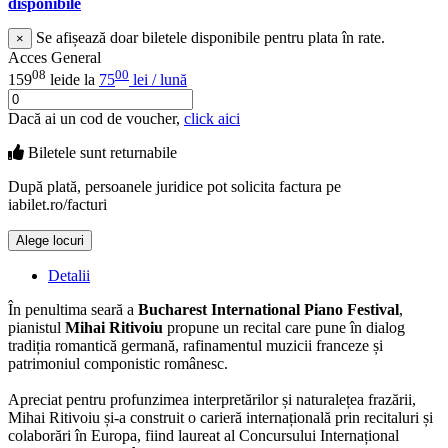
disponibile
Se afișează doar biletele disponibile pentru plata în rate.
×
Acces General
08
00
159
lei
de la
75
lei / lună
Dacă ai un cod de voucher,
click aici
Biletele sunt
returnabile
După plată, persoanele juridice pot solicita factura pe
iabilet.ro/facturi
Alege locuri
Doar o mică verificare
Detalii
În penultima seară a
Bucharest International Piano Festival
,
pianistul
Mihai Ritivoiu
propune un recital care pune în dialog
tradiția romantică germană, rafinamentul muzicii franceze și
patrimoniul componistic românesc.
Apreciat pentru profunzimea interpretărilor și naturalețea frazării,
Mihai Ritivoiu și-a construit o carieră internațională prin recitaluri și
colaborări în Europa, fiind laureat al Concursului Internațional