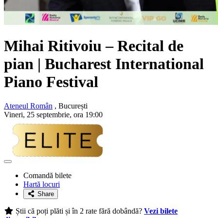
Mihai Ritivoiu
– Recital de
pian | Bucharest International
Piano Festival
Ateneul Român
, București
Vineri, 25 septembrie, ora 19:00
Adaugă
la
Comandă bilete
favorite
Hartă locuri
Share
Știi că poți plăti și în 2 rate fără dobândă?
Vezi bilete