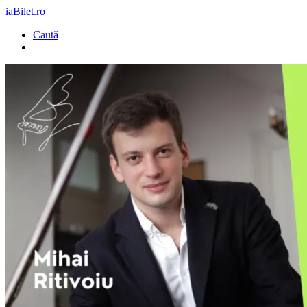
iaBilet.ro
Caută