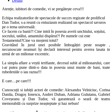
Detalii
Atenție, iubitori de comedie, vi se pregătește ceva!!!
Echipa realizatorilor de spectacole de succes regizate de prolificul
Dan Tudor, s-a reunit cu entuziasm realizand un spectacol savuros
pe o tema universală:
Ce facem cu banii?! Cine intră în posesia averii unchiului, soțului,
socrului, tatălui, amantului dispărut?! Pe numele cui este
Testamentul?Cine va moșteni totul?
Gravitând în jurul unei posibile îmbogățiri peste noapte ,
necunoscute neamuri își declară interesul pentru averea lasata in
urmă de un milionar excentric.
La simpla aflare a veștii terifiante, decesul subit al milionarului, care
i-ar putea pune dintr-o data in posesia unui munte de bani, toate
rubedeniile o iau razna!!!
E care…pe care!!!
Cunoscuții si iubiții actori de comedie: Alexandra Velniciuc, Corina
Danila, Dragoș Ionescu, Andrei Duban, Adriana Gulutanu, Gabriel
Coveșeanu și Dan Tudor, vă garantează o seară de teatru
memorabilă cu surprize neașteptate și haz nebun!