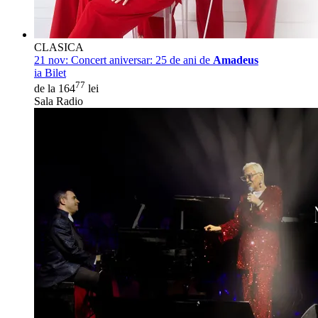
CLASICA
21 nov:
Concert aniversar: 25 de ani de
Amadeus
ia Bilet
77
de la 164
lei
Sala Radio