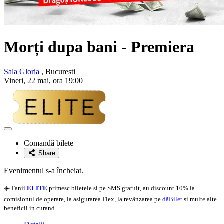
Morți dupa bani - Premiera
Sala Gloria
, București
Vineri, 22 mai, ora 19:00
Adaugă
la
Comandă bilete
favorite
Share
Evenimentul s-a încheiat.
☀️ Fanii
ELITE
primesc biletele si pe SMS gratuit, au discount 10% la
comisionul de operare, la asigurarea Flex, la revânzarea pe
dăBilet
si multe alte
beneficii in curand.