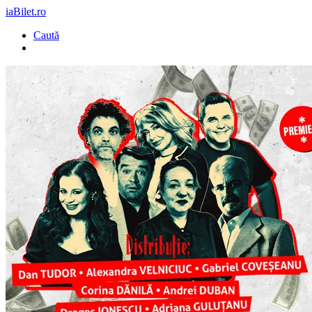
iaBilet.ro
Caută