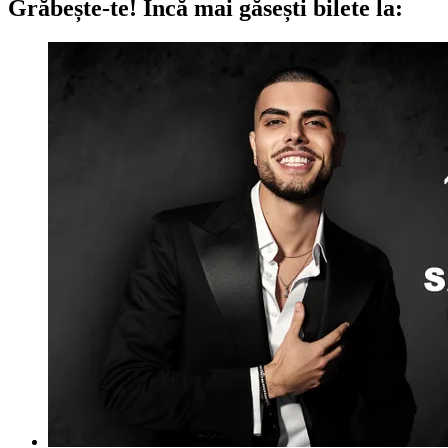
Grăbește-te!
Încă mai găsești bilete la: