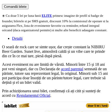
Comandă bilete
Doar o mică verificare
☀️ Cu doar 5 lei pe luna fanii
ELITE
primesc imagine de profil si badge de
founder, biletele si pe SMS gratuit, discount 10% la comisionul de operare si la
asigurarea Flex, lista de evenimente favorite cu reminder, refund integral
oricand (daca organizatorul permite) si multe alte beneficii adaugate constant.
Detalii
O seară de rock care se simte ușor, dar crește constant la NIBIRU
Beer Garden. Sunet live, atmosferă caldă și un vibe care te prinde
din ce în ce mai tare, piesă după piesă.
Acest eveniment nu are limită de vârstă. Minorii între 15 și 18 ani
pot veni singuri, dar cu Declarația de
acord parental
semnată de un
părinte, tutore sau reprezentant legal, în original. Minorii sub 15 ani
pot participa doar însoțiți de un părinte/tutore legal, care trebuie să
dețină și el un bilet valid.
Prin achiziționarea unui bilet, confirmați că ați citit și sunteți de
acord cu
Regulamentul Oficial
.