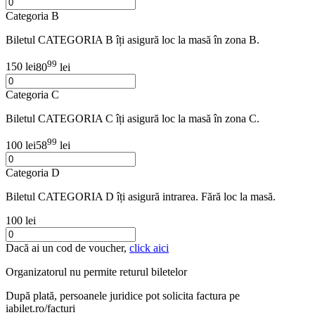
Categoria B
Biletul CATEGORIA B îți asigură loc la masă în zona B.
99
150 lei
80
lei
Categoria C
Biletul CATEGORIA C îți asigură loc la masă în zona C.
99
100 lei
58
lei
Categoria D
Biletul CATEGORIA D îți asigură intrarea. Fără loc la masă.
100 lei
Dacă ai un cod de voucher,
click aici
Organizatorul nu permite returul biletelor
După plată, persoanele juridice pot solicita factura pe
iabilet.ro/facturi