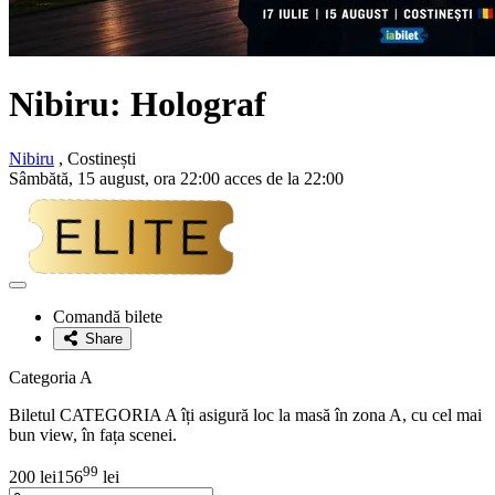
Nibiru:
Holograf
Nibiru
, Costinești
Sâmbătă, 15 august, ora 22:00 acces de la 22:00
Adaugă
la
Comandă bilete
favorite
Share
Categoria A
Biletul CATEGORIA A îți asigură loc la masă în zona A, cu cel mai
bun view, în fața scenei.
99
200 lei
156
lei