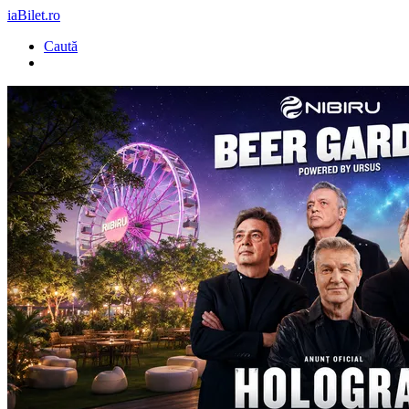
iaBilet.ro
Caută