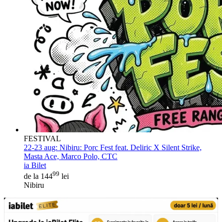
FESTIVAL
22-23 aug:
Nibiru: Porc Fest feat. Deliric X Silent Strike,
Masta Ace, Marco Polo, CTC
ia Bilet
99
de la 144
lei
Nibiru