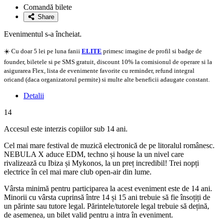
la
Comandă bilete
favorite
Share
Evenimentul s-a încheiat.
☀️ Cu doar 5 lei pe luna fanii
ELITE
primesc imagine de profil si badge de
founder, biletele si pe SMS gratuit, discount 10% la comisionul de operare si la
asigurarea Flex, lista de evenimente favorite cu reminder, refund integral
oricand (daca organizatorul permite) si multe alte beneficii adaugate constant.
Detalii
14
Accesul este interzis copiilor sub 14 ani.
Cel mai mare festival de muzică electronică de pe litoralul românesc.
NEBULA X aduce EDM, techno și house la un nivel care
rivalizează cu Ibiza și Mykonos, la un preț incredibil! Trei nopți
electrice în cel mai mare club open-air din lume.
Vârsta minimă pentru participarea la acest eveniment este de 14 ani.
Minorii cu vârsta cuprinsă între 14 și 15 ani trebuie să fie însoțiți de
un părinte sau tutore legal. Părintele/tutorele legal trebuie să dețină,
de asemenea, un bilet valid pentru a intra în eveniment.