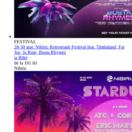
FESTIVAL
28-30 aug:
Nibiru: Retrograde Festival feat. Timbaland, Fat
Joe, Ja Rule, Busta Rhymes
ia Bilet
de la 161 lei
Nibiru