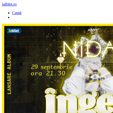
iaBilet.ro
Caută