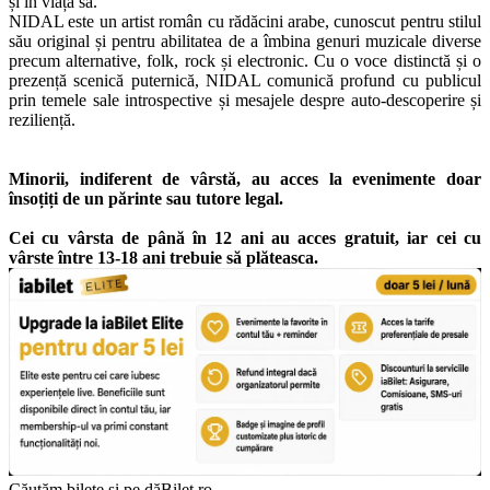
și în viața sa.
NIDAL este un artist român cu rădăcini arabe, cunoscut pentru stilul
său original și pentru abilitatea de a îmbina genuri muzicale diverse
precum alternative, folk, rock și electronic. Cu o voce distinctă și o
prezență scenică puternică, NIDAL comunică profund cu publicul
prin temele sale introspective și mesajele despre auto-descoperire și
reziliență.
Minorii, indiferent de vârstă, au acces la evenimente doar
însoțiți de un părinte sau tutore legal.
Cei cu vârsta de până în 12 ani au acces gratuit, iar cei cu
vârste între 13-18 ani trebuie să plăteasca.
Căutăm bilete și pe dăBilet.ro...