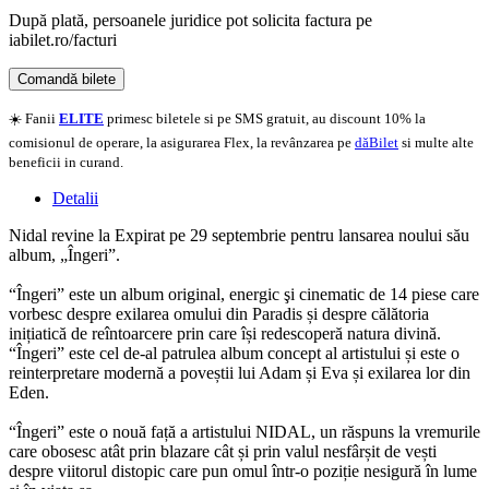
După plată, persoanele juridice pot solicita factura pe
iabilet.ro/facturi
Comandă bilete
Doar o mică verificare
☀️ Fanii
ELITE
primesc biletele si pe SMS gratuit, au discount 10% la
comisionul de operare, la asigurarea Flex, la revânzarea pe
dăBilet
si multe alte
beneficii in curand.
Detalii
Nidal revine la Expirat pe 29 septembrie pentru lansarea noului său
album, „Îngeri”.
“Îngeri” este un album original, energic şi cinematic de 14 piese care
vorbesc despre exilarea omului din Paradis și despre călătoria
inițiatică de reîntoarcere prin care își redescoperă natura divină.
“Îngeri” este cel de-al patrulea album concept al artistului și este o
reinterpretare modernă a poveștii lui Adam și Eva și exilarea lor din
Eden.
“Îngeri” este o nouă față a artistului NIDAL, un răspuns la vremurile
care obosesc atât prin blazare cât și prin valul nesfârșit de vești
despre viitorul distopic care pun omul într-o poziție nesigură în lume