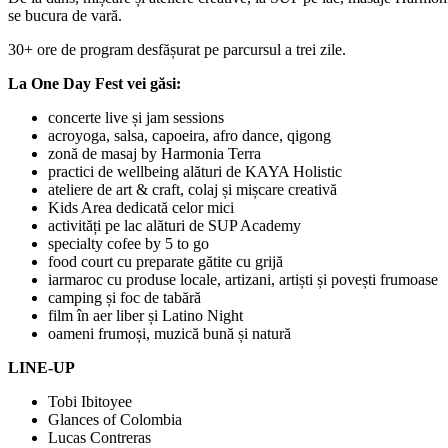
se bucura de vară.
30+ ore de program desfășurat pe parcursul a trei zile.
La One Day Fest vei găsi:
concerte live și jam sessions
acroyoga, salsa, capoeira, afro dance, qigong
zonă de masaj by Harmonia Terra
practici de wellbeing alături de KAYA Holistic
ateliere de art & craft, colaj și mișcare creativă
Kids Area dedicată celor mici
⁠activități pe lac alături de SUP Academy
specialty cofee by 5 to go
food court cu preparate gătite cu grijă
iarmaroc cu produse locale, artizani, artiști și povești frumoase
camping și foc de tabără
film în aer liber și Latino Night
oameni frumoși, muzică bună și natură
LINE-UP
Tobi Ibitoyee
Glances of Colombia
Lucas Contreras