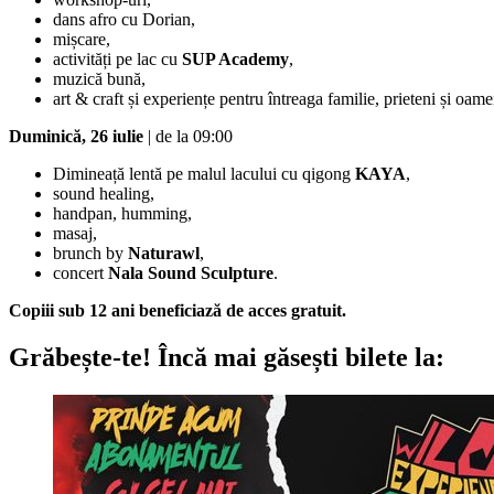
dans afro cu Dorian,
mișcare,
activități pe lac cu
SUP Academy
,
muzică bună,
art & craft și experiențe pentru întreaga familie, prieteni și oame
Duminică, 26 iulie
| de la 09:00
Dimineață lentă pe malul lacului cu qigong
KAYA
,
sound healing,
handpan, humming,
masaj,
brunch by
Naturawl
,
concert
Nala Sound Sculpture
.
Copiii sub 12 ani beneficiază de acces gratuit.
Grăbește-te!
Încă mai găsești bilete la: