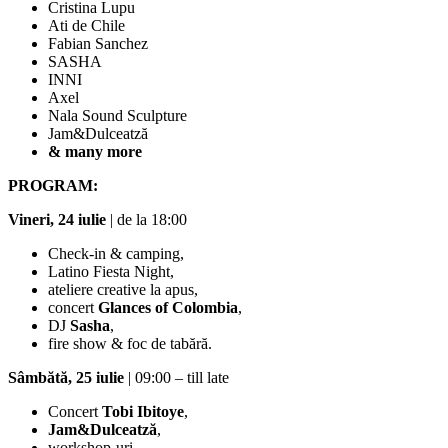
Cristina Lupu
Ati de Chile
Fabian Sanchez
SASHA
INNI
Axel
Nala Sound Sculpture
Jam&Dulceatză
& many more
PROGRAM:
Vineri, 24 iulie
| de la 18:00
Check-in & camping,
Latino Fiesta Night,
ateliere creative la apus,
concert
Glances of Colombia
,
DJ
Sasha
,
fire show & foc de tabără.
Sâmbătă, 25 iulie
| 09:00 – till late
Concert
Tobi Ibitoye
,
Jam&Dulceatză
,
workshop-uri,