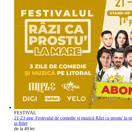
FESTIVAL
21-23 aug:
Festivalul de comedie și muzică Râzi ca prostu' la 
ia Bilet
de la 49 lei