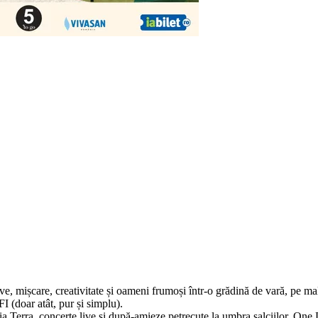
, mișcare, creativitate și oameni frumoși într-o grădină de vară, pe ma
FI (doar atât, pur și simplu).
a Terra, concerte live și după-amieze petrecute la umbra salciilor, One D