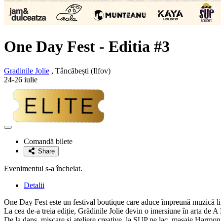
One Day Fest - Editia #3
Gradinile Jolie
, Tâncăbești (Ilfov)
24-26 iulie
Adaugă
la
Comandă bilete
favorite
Share
Evenimentul s-a încheiat.
Detalii
One Day Fest este un festival boutique care aduce împreună muzică live
La cea de-a treia ediție, Grădinile Jolie devin o imersiune în arta de A 
De la dans, mișcare și ateliere creative, la SUP pe lac, masaje Harmoni