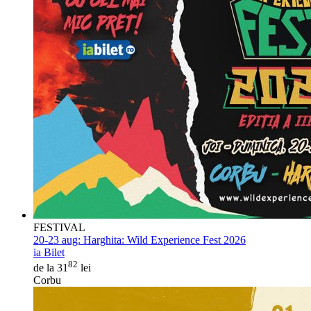
FESTIVAL
20-23 aug:
Harghita: Wild Experience Fest 2026
ia Bilet
82
de la 31
lei
Corbu