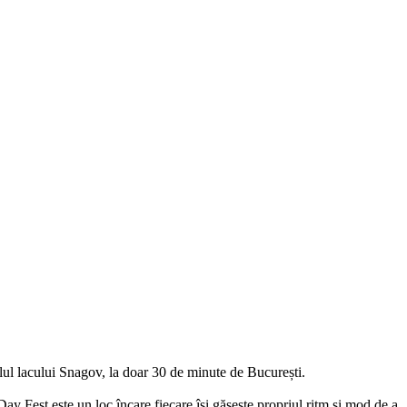
lul lacului Snagov, la doar 30 de minute de București.
ay Fest este un loc încare fiecare își găsește propriul ritm și mod de a