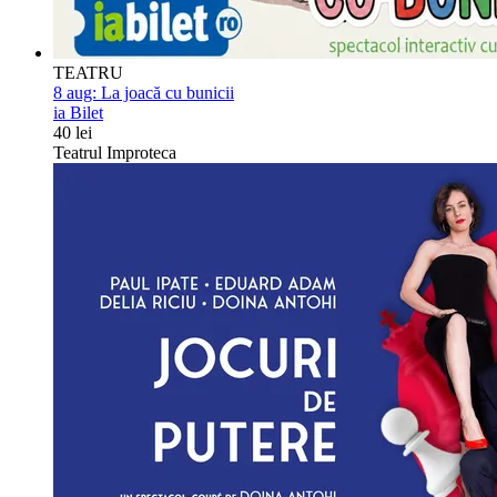
TEATRU
8 aug:
La joacă cu bunicii
ia Bilet
40 lei
Teatrul Improteca