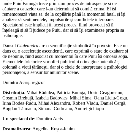
unde Puiu Faranga trece printr-un proces de introspecție și de
căutare a cauzelor care l-au determinat să comită crima. El își
rememorează viața sa, de la copilărie până la momentul fatal, și își
analizează sentimentele, impulsurile și conflictele interioare.
Spectatorul este implicat în acest proces, fiind provocat să îl
înțeleagă și să îl judece pe Puiu, dar și să își examineze propria sa
psihologie.
Dansul
Ciuleandra
are o semnificație simbolică în poveste. Este un
dans cu o accelerație ascendentă, care exprimă o stare de exaltare și
de nebunie, fiind asociat cu momentul în care Puiu își omoară soția.
Elementele folclorice vor oferi publicului o imagine autentică și
colorată a vieții țărănești, dar și o cheie de interpretare a psihologiei
personajelor, a sensurilor anumitor scene.
Dumitru Acriș- regizor
Distribuția
: Mihai Rădulea, Patricia Buraga, Dorin Ceagoreanu,
Cosmin Brehuță, Izabela Badovics, Mihai Sima, Oana Liciu-Gogu,
Irina Bodea-Radu, Mihai Alexandru, Robert Vladu, Daniel Cergă,
Bogdan Tălmaciu, Simona Codreanu, Andrei Șchiopu
Un spectacol de
: Dumitru Acriș
Dramatizarea
: Angelina Roșca-Ichim