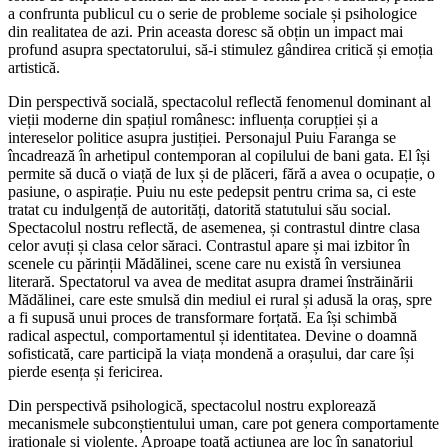
a confrunta publicul cu o serie de probleme sociale și psihologice
din realitatea de azi. Prin aceasta doresc să obțin un impact mai
profund asupra spectatorului, să-i stimulez gândirea critică și emoția
artistică.
Din perspectivă socială, spectacolul reflectă fenomenul dominant al
vieții moderne din spațiul românesc: influența corupției și a
intereselor politice asupra justiției. Personajul Puiu Faranga se
încadrează în arhetipul contemporan al copilului de bani gata. El își
permite să ducă o viață de lux și de plăceri, fără a avea o ocupație, o
pasiune, o aspirație. Puiu nu este pedepsit pentru crima sa, ci este
tratat cu indulgență de autorități, datorită statutului său social.
Spectacolul nostru reflectă, de asemenea, și contrastul dintre clasa
celor avuți și clasa celor săraci. Contrastul apare și mai izbitor în
scenele cu părinții Mădălinei, scene care nu există în versiunea
literară. Spectatorul va avea de meditat asupra dramei înstrăinării
Mădălinei, care este smulsă din mediul ei rural și adusă la oraș, spre
a fi supusă unui proces de transformare forțată. Ea își schimbă
radical aspectul, comportamentul și identitatea. Devine o doamnă
sofisticată, care participă la viața mondenă a orașului, dar care își
pierde esența și fericirea.
Din perspectivă psihologică, spectacolul nostru explorează
mecanismele subconștientului uman, care pot genera comportamente
iraționale și violente. Aproape toată acțiunea are loc în sanatoriul