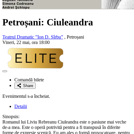
Petroșani: Ciuleandra
Teatrul Dramatic ”Ion D. Sîrbu”
, Petroșani
Vineri, 22 mai, ora 18:00
Adaugă
la
Comandă bilete
favorite
Share
Evenimentul s-a încheiat.
Detalii
Sinopsis:
Romanul lui Liviu Rebreanu Ciuleandra este o pasiune mai veche
de-a mea. Este o operă potrivită pentru a fi transpusă în diferite
forme de expresie scenică. Eu am ales o formă provocatoare, pentru