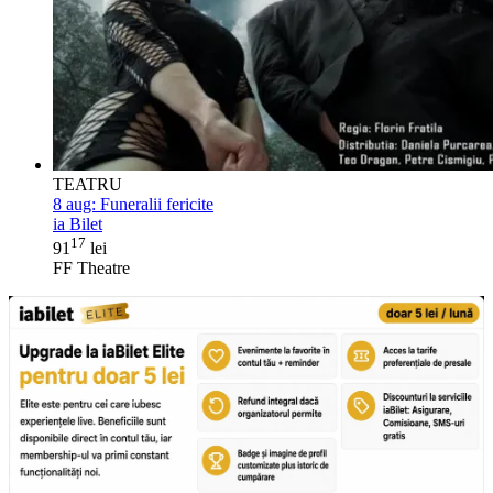
TEATRU
8 aug:
Funeralii fericite
ia Bilet
17
91
lei
FF Theatre