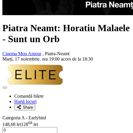
Piatra Neamt:
Horatiu Malaele
- Sunt un Orb
Cinema Mon Amour
, Piatra-Neamt
Marți, 17 noiembrie, ora 19:00 acces de la 18:30
Adaugă
la
Comandă bilete
favorite
Hartă locuri
Share
Categoria A - Earlybird
68
148,68 lei
128
lei