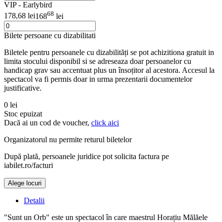
VIP - Earlybird
68
178,68 lei
168
lei
Bilete persoane cu dizabilitati
Biletele pentru persoanele cu dizabilități se pot achizitiona gratuit in
limita stocului disponibil si se adreseaza doar persoanelor cu
handicap grav sau accentuat plus un însoțitor al acestora. Accesul la
spectacol va fi permis doar in urma prezentarii documentelor
justificative.
0 lei
Stoc epuizat
Dacă ai un cod de voucher,
click aici
Organizatorul nu permite returul biletelor
După plată, persoanele juridice pot solicita factura pe
iabilet.ro/facturi
Alege locuri
Doar o mică verificare
Detalii
"Sunt un Orb" este un spectacol în care maestrul Horațiu Mălăele