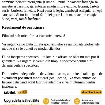
combină perfect inteligența și umorul, pune în valoare întreaga sa
măreție și carismă, garantează emoții imprevizibile: lacrimi, tristețe,
surâs, burlesc, fantezie. Râzi până la leșin, zâmbești scrâșnit, rânjești
sarcastic. Și nu în ultimul rând, iei parte la un mare act de creație.
Vino, vezi, rămâi încântat!
Regulament de participare:
Filmatul sub orice forma este strict interzis!
Va rugam ca pe toata durata spectacolelor sa nu folositi telefoanele
mobile si sa le puneti pe modul silentios.
Dupa inceperea spectacolului locurile afisate pe bilet nu mai pot fi
garantate. Va rugam sa veniti din timp la spectacol pentru a nu
deranja ceilalti spectatori.
Din motive independente de vointa noastra, anumite detalii legate de
eveniment pot suferi modificari (ora, locatia). Va vom anunta de
fiecare data cand acest lucru se intampla si va multumim pentru
intelegere.