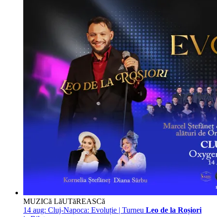
MUZICă LăUTăREASCă
14 aug:
Cluj-Napoca: Evoluție | Turneu
Leo de la Roșiori