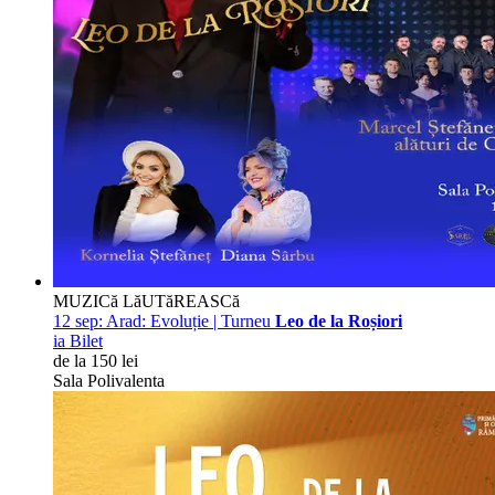
MUZICă LăUTăREASCă
12 sep:
Arad: Evoluție | Turneu
Leo de la Roșiori
ia Bilet
de la 150 lei
Sala Polivalenta