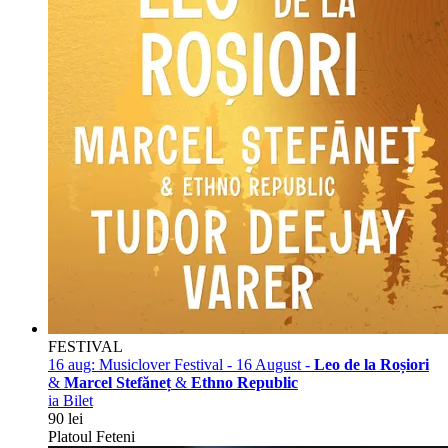
FESTIVAL
16 aug:
Musiclover Festival - 16 August -
Leo de la Roșiori
&
Marcel Stefăneț
&
Ethno Republic
ia Bilet
90 lei
Platoul Feteni