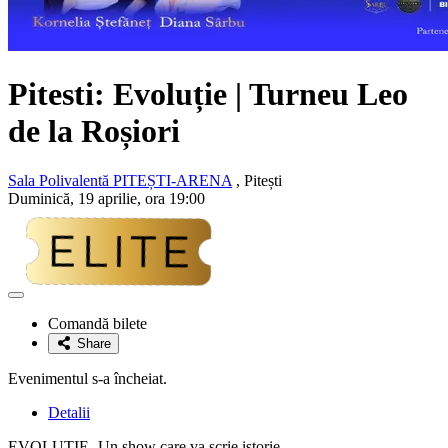
Pitesti: Evoluție | Turneu
Leo
de la Roșiori
Sala Polivalentă PITEȘTI-ARENA
, Pitești
Duminică, 19 aprilie, ora 19:00
Adaugă
la
Comandă bilete
favorite
Share
Evenimentul s-a încheiat.
Detalii
EVOLUȚIE- Un show care va scrie istorie