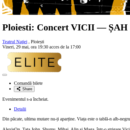
Ploiesti: Concert
VICII
— ȘAH
Teatrul Naţiei
, Ploiești
Vineri, 29 mai, ora 19:30 acces de la 17:00
Adaugă
la
Comandă bilete
favorite
Share
Evenimentul s-a încheiat.
Detalii
Din păcate, ultima mutare nu-ți aparține. Viața este o tablă-n alb-negru 
AlexisOn, Tata John, Shumu, Mihai, Alin și Maga, într-o strigare Vici