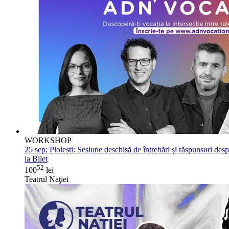
WORKSHOP
25 sep:
Ploiești: Sesiune deschisă de întrebări și răspunsuri d
ia Bilet
52
100
lei
Teatrul Naţiei