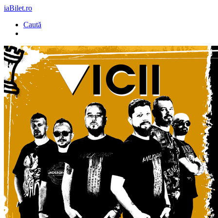
iaBilet.ro
Caută