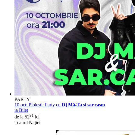
PARTY
10 oct:
Ploiești: Party cu
Dj Mă-Ta și sar.casm
ia Bilet
91
de la 52
lei
Teatrul Naţiei