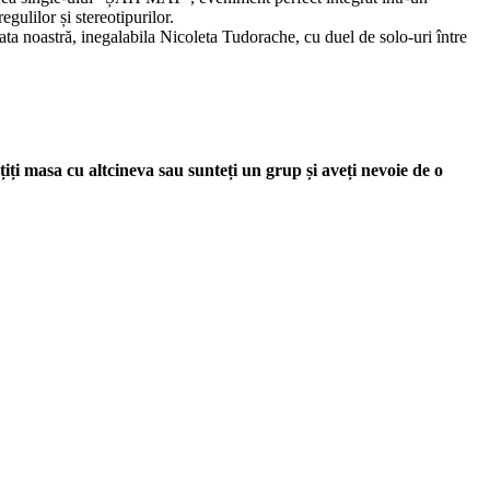
gulilor și stereotipurilor.
ata noastră, inegalabila Nicoleta Tudorache, cu duel de solo-uri între
iți masa cu altcineva sau sunteți un grup și aveți nevoie de o