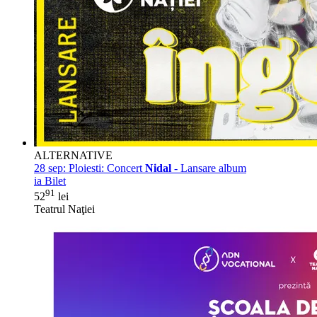
ALTERNATIVE
28 sep:
Ploiesti: Concert
Nidal
- Lansare album
ia Bilet
91
52
lei
Teatrul Naţiei