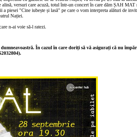
re alină, versuri care acuză, totul într-un concert în care dăm ȘAH MAT re
 a piesei "Cine iubește și lasă" pe care o vom interpreta alături de invit
atrul Nației.
re n-ai voie să-l ratezi.
dumneavoastră. În cazul în care doriți să vă asigurați că nu împărț
752032804).