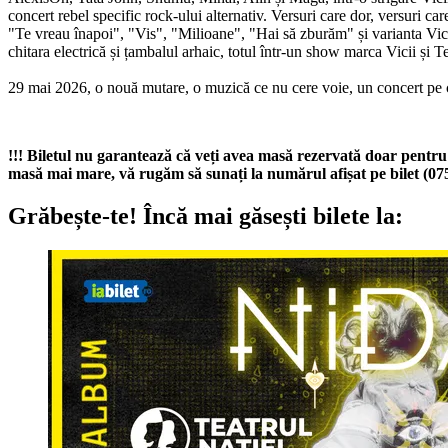
concert rebel specific rock-ului alternativ. Versuri care dor, versuri ca
"Te vreau înapoi", "Vis", "Milioane", "Hai să zburăm" și varianta Vicii
chitara electrică și țambalul arhaic, totul într-un show marca Vicii și Te
29 mai 2026, o nouă mutare, o muzică ce nu cere voie, un concert pe ca
!!! Biletul nu garantează că veți avea masă rezervată doar pentru 
masă mai mare, vă rugăm să sunați la numărul afișat pe bilet (0
Grăbește-te!
Încă mai găsești bilete la: