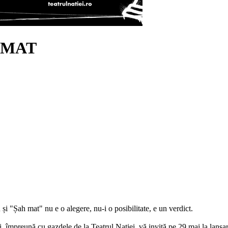
 MAT
și "Șah mat" nu e o alegere, nu-i o posibilitate, e un verdict.
i, împreună cu gazdele de la Teatrul Nației, vă invită pe 29 mai la lan