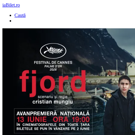
iaBilet.ro
Caută