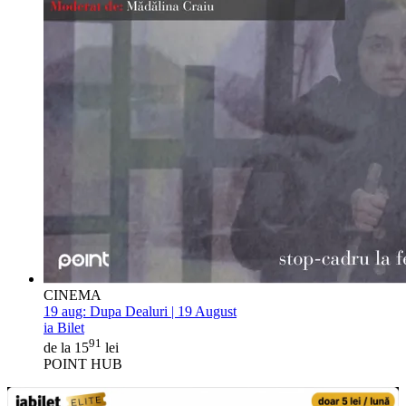
CINEMA
19 aug:
Dupa Dealuri | 19 August
ia Bilet
91
de la 15
lei
POINT HUB