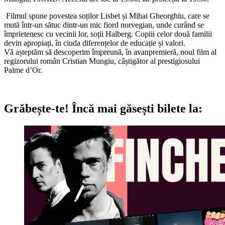
Filmul spune povestea soților Lisbet și Mihai Gheorghiu, care se
mută într-un sătuc dintr-un mic fiord norvegian, unde curând se
împrietenesc cu vecinii lor, soții Halberg. Copiii celor două familii
devin apropiați, în ciuda diferențelor de educație și valori.
Vă așteptăm să descoperim împreună, în avanpremieră, noul film al
regizorului român Cristian Mungiu, câștigător al prestigiosului
Palme d’Or.
Grăbește-te!
Încă mai găsești bilete la: