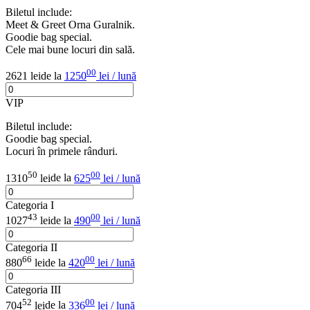
Biletul include:
Meet & Greet Orna Guralnik.
Goodie bag special.
Cele mai bune locuri din sală.
00
2621 lei
de la
1250
lei / lună
VIP
Biletul include:
Goodie bag special.
Locuri în primele rânduri.
50
00
1310
lei
de la
625
lei / lună
Categoria I
43
00
1027
lei
de la
490
lei / lună
Categoria II
66
00
880
lei
de la
420
lei / lună
Categoria III
52
00
704
lei
de la
336
lei / lună