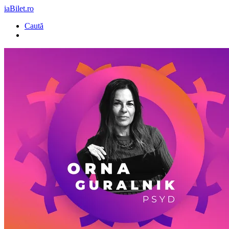
iaBilet.ro
Caută