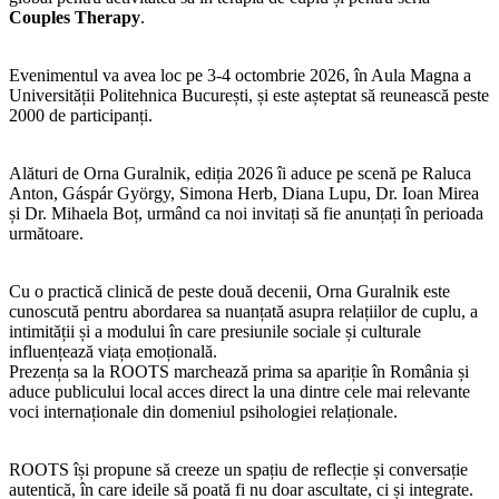
Couples Therapy
.
Evenimentul va avea loc pe 3-4 octombrie 2026, în Aula Magna a
Universității Politehnica București, și este așteptat să reunească peste
2000 de participanți.
Alături de Orna Guralnik, ediția 2026 îi aduce pe scenă pe Raluca
Anton, Gáspár György, Simona Herb, Diana Lupu, Dr. Ioan Mirea
și Dr. Mihaela Boț, urmând ca noi invitați să fie anunțați în perioada
următoare.
Cu o practică clinică de peste două decenii, Orna Guralnik este
cunoscută pentru abordarea sa nuanțată asupra relațiilor de cuplu, a
intimității și a modului în care presiunile sociale și culturale
influențează viața emoțională.
Prezența sa la ROOTS marchează prima sa apariție în România și
aduce publicului local acces direct la una dintre cele mai relevante
voci internaționale din domeniul psihologiei relaționale.
ROOTS își propune să creeze un spațiu de reflecție și conversație
autentică, în care ideile să poată fi nu doar ascultate, ci și integrate.