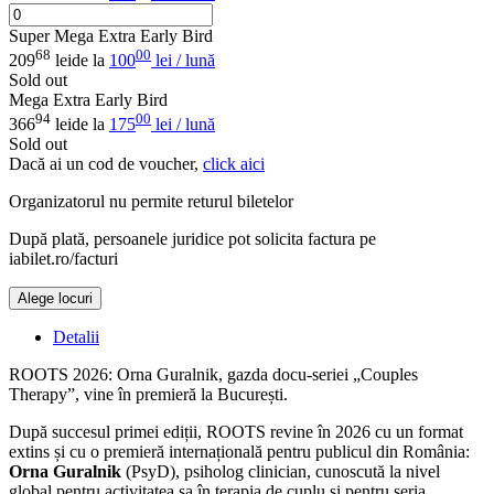
Super Mega Extra Early Bird
68
00
209
lei
de la
100
lei / lună
Sold out
Mega Extra Early Bird
94
00
366
lei
de la
175
lei / lună
Sold out
Dacă ai un cod de voucher,
click aici
Organizatorul nu permite returul biletelor
După plată, persoanele juridice pot solicita factura pe
iabilet.ro/facturi
Alege locuri
Doar o mică verificare
Detalii
ROOTS 2026: Orna Guralnik, gazda docu-seriei „Couples
Therapy”, vine în premieră la București.
După succesul primei ediții, ROOTS revine în 2026 cu un format
extins și cu o premieră internațională pentru publicul din România:
Orna Guralnik
(PsyD), psiholog clinician, cunoscută la nivel
global pentru activitatea sa în terapia de cuplu și pentru seria