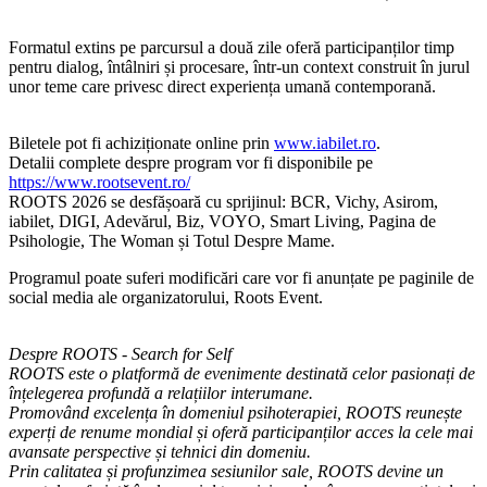
Formatul extins pe parcursul a două zile oferă participanților timp
pentru dialog, întâlniri și procesare, într-un context construit în jurul
unor teme care privesc direct experiența umană contemporană.
Biletele pot fi achiziționate online prin
www.iabilet.ro
.
Detalii complete despre program vor fi disponibile pe
https://www.rootsevent.ro/
ROOTS 2026 se desfășoară cu sprijinul: BCR, Vichy, Asirom,
iabilet, DIGI, Adevărul, Biz, VOYO, Smart Living, Pagina de
Psihologie, The Woman și Totul Despre Mame.
Programul poate suferi modificări care vor fi anunțate pe paginile de
social media ale organizatorului, Roots Event.
Despre ROOTS - Search for Self
ROOTS este o platformă de evenimente destinată celor pasionați de
înțelegerea profundă a relațiilor interumane.
Promovând excelența în domeniul psihoterapiei, ROOTS reunește
experți de renume mondial și oferă participanților acces la cele mai
avansate perspective și tehnici din domeniu.
Prin calitatea și profunzimea sesiunilor sale, ROOTS devine un