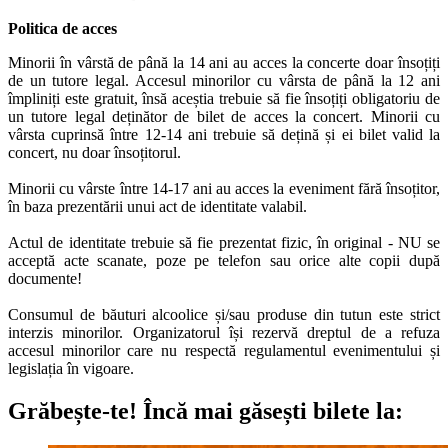
Politica de acces
Minorii în vârstă de până la 14 ani au acces la concerte doar însoțiți
de un tutore legal. Accesul minorilor cu vârsta de până la 12 ani
împliniți este gratuit, însă aceștia trebuie să fie însoțiți obligatoriu de
un tutore legal deținător de bilet de acces la concert. Minorii cu
vârsta cuprinsă între 12-14 ani trebuie să dețină și ei bilet valid la
concert, nu doar însoțitorul.
Minorii cu vârste între 14-17 ani au acces la eveniment fără însoțitor,
în baza prezentării unui act de identitate valabil.
Actul de identitate trebuie să fie prezentat fizic, în original - NU se
acceptă acte scanate, poze pe telefon sau orice alte copii după
documente!
Consumul de băuturi alcoolice și/sau produse din tutun este strict
interzis minorilor. Organizatorul își rezervă dreptul de a refuza
accesul minorilor care nu respectă regulamentul evenimentului și
legislația în vigoare.
Grăbește-te!
Încă mai găsești bilete la: