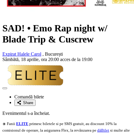
SAD! • Emo Rap night w/
Blade Trip & Cuscrew
Expirat Halele Carol
, București
Sâmbătă, 18 aprilie, ora 20:00 acces de la 19:00
Adaugă
la
Comandă bilete
favorite
Share
Evenimentul s-a încheiat.
☀️ Fanii
ELITE
primesc biletele si pe SMS gratuit, au discount 10% la
comisionul de operare, la asigurarea Flex, la revânzarea pe
dăBilet
si multe alte