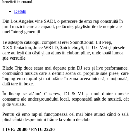
beneficii in curand.
Detalii
Din Los Angeles vine SAD!, o petrecere de emo rap construită în
jurul muzicii care a acaparat, pe tăcute, playlisturile de noapte ale
unei întregi generații.
Te așteaptă catalogul complet al erei SoundCloud: Lil Peep,
XXXTentacion, Juice WRLD, $uicideboy$, Lil Uzi Vert și piesele
care au ieșit din căști și au ajuns în cluburi pline, unde toată lumea
știe versurile.
Blade Trip duce seara mai departe prin DJ sets și live performance,
combinând muzica care a definit scena cu propriile sale piese, care
împing emo rap-ul și mai adânc în zona aceea intensă, emoțională,
dată tare în boxe.
În lineup se alătură Cuscrew, DJ & VJ și unul dintre numele
constante ale undergroundului local, responsabil atât de muzică, cât
și de visuals.
Pentru că emo rap-ul funcționează cel mai bine atunci când o sală
plină cântă despre inimi frânte la volum de club.
LIVE: 20:00 / END: 22:30