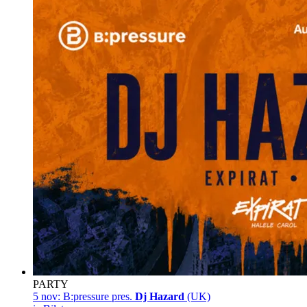
PARTY
5 nov:
B:pressure pres.
Dj Hazard
(UK)