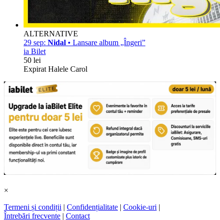
ALTERNATIVE
29 sep:
Nidal
• Lansare album „Îngeri”
ia Bilet
50 lei
Expirat Halele Carol
×
Termeni și condiții
|
Confidențialitate
|
Cookie-uri
|
Întrebări frecvente
|
Contact