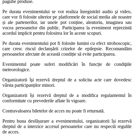
pagube produse.
Pe durata evenimentului se vor realiza înregistrări audio şi video,
care vor fi folosite ulterior pe platformele de social media ale noastre
și ale partenerilor, iar unele pot conține, aleatoriu, imaginea sau
vocea persoanelor din public. Participarea la eveniment reprezintă
acordul implicit pentru folosirea lor în aceste scopuri.
Pe durata evenimentului pot fi folosite lumini cu efect stroboscopic,
care cresc riscul declanșării crizelor de epilepsie. Recomandăm
persoanelor afectate de această condiție să evite participarea.
Evenimentul poate suferi modificări în funcție de condiţiile
meteorologice.
Organizatorii îşi rezervă dreptul de a solicita acte care dovedesc
vârsta participanților minori.
Organizatorii își rezervă dreptul de a modifica regulamentul în
conformitate cu prevederile aflate în vigoare.
Contravaloarea biletelor de acces nu poate fi returnată.
Pentru buna desfășurare a evenimentului, organizatorii își rezervă
dreptul de a interzice accesul persoanelor care nu respectă regulile
de acces.