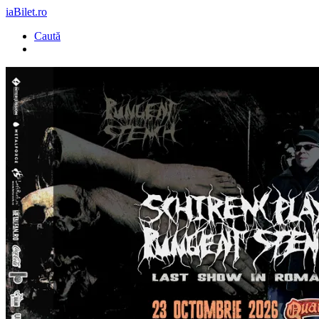
iaBilet.ro
Caută