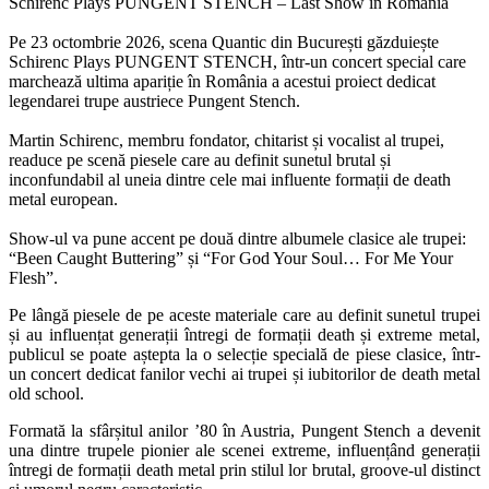
Schirenc Plays PUNGENT STENCH – Last Show in Romania
Pe 23 octombrie 2026, scena Quantic din București găzduiește
Schirenc Plays PUNGENT STENCH, într-un concert special care
marchează ultima apariție în România a acestui proiect dedicat
legendarei trupe austriece Pungent Stench.
Martin Schirenc, membru fondator, chitarist și vocalist al trupei,
readuce pe scenă piesele care au definit sunetul brutal și
inconfundabil al uneia dintre cele mai influente formații de death
metal european.
Show-ul va pune accent pe două dintre albumele clasice ale trupei:
“Been Caught Buttering” și “For God Your Soul… For Me Your
Flesh”.
Pe lângă piesele de pe aceste materiale care au definit sunetul trupei
și au influențat generații întregi de formații death și extreme metal,
publicul se poate aștepta la o selecție specială de piese clasice, într-
un concert dedicat fanilor vechi ai trupei și iubitorilor de death metal
old school.
Formată la sfârșitul anilor ’80 în Austria, Pungent Stench a devenit
una dintre trupele pionier ale scenei extreme, influențând generații
întregi de formații death metal prin stilul lor brutal, groove-ul distinct