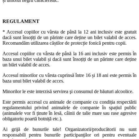
și umorul negru caracteristic.
REGULAMENT
* Accesul copiilor cu vârsta de până la 12 ani inclusiv este gratuit
dacă sunt însoțiți de un părinte care deține un bilet valabil de acces.
Recomandăm utilizarea căștilor de protecție fonică pentru copii.
Accesul copiilor cu vârsta de până la 16 ani inclusiv este permis în
baza unui bilet valabil și dacă sunt însoțiți de un părinte care deține
un bilet valabil de acces.
Accesul minorilor cu vârsta cuprinsă între 16 și 18 ani este permis în
baza unui bilet valabil de acces.
Minorilor le este interzisă servirea şi consumul de băuturi alcoolice.
Este permis accesul cu animale de companie cu condiția respectării
regulamentului privind animalele de companie în spațiul public
(animalele vor fi ținute în lesă, câinii de talie mare sau rase agresive
obligatoriu poartă botniță etc.).
Ai grijă de bunurile tale! Organizatorii/producătorii nu sunt
responsabili pentru bunurile participanţilor ori pentru eventuale