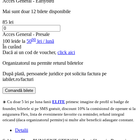
Acces General - Earlybird
Mai sunt doar 12 bilete disponibile
85 lei
Acces General - Presale
00
100 lei
de la
50
lei / lună
În curând
Dacă ai un cod de voucher,
click aici
Organizatorul nu permite returul biletelor
După plată, persoanele juridice pot solicita factura pe
iabilet.ro/facturi
Comandă bilete
Doar o mică verificare
☀️ Cu doar 5 lei pe luna fanii
ELITE
primesc imagine de profil si badge de
founder, biletele si pe SMS gratuit, discount 10% la comisionul de operare si la
asigurarea Flex, lista de evenimente favorite cu reminder, refund integral
oricand (daca organizatorul permite) si multe alte beneficii adaugate constant.
Detalii