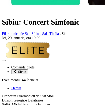
Sibiu: Concert Simfonic
Filarmonica de Stat Sibiu - Sala Thalia
, Sibiu
Joi, 29 ianuarie, ora 19:00
Adaugă
la
Comandă bilete
favorite
Share
Evenimentul s-a încheiat.
Detalii
Orchestra Filarmonicii de Stat Sibiu
Dirijor: Georgios Balatsinos
Solist: Michel Bourdoncle - pian