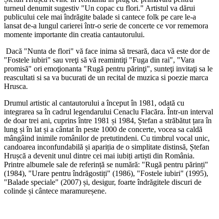
turneul denumit sugestiv "Un copac cu flori." Artistul va dărui
publicului cele mai îndrăgite balade si cantece folk pe care le-a
lansat de-a lungul carierei într-o serie de concerte ce vor rememora
momente importante din creatia cantautorului.
Dacă "Nunta de flori" vă face inima să tresară, daca vă este dor de
"Fostele iubiri" sau vreţi să vă reamintiţi "Fuga din rai", "Vara
promisă" ori emoţionanta "Rugă pentru părinţi", sunteţi invitaţi sa le
reascultati si sa va bucurati de un recital de muzica si poezie marca
Hrusca.
Drumul artistic al cantautorului a început în 1981, odată cu
integrarea sa în cadrul legendarului Cenaclu Flacăra. Într-un interval
de doar trei ani, cuprins între 1981 și 1984, Ștefan a străbătut țara în
lung și în lat și a cântat în peste 1000 de concerte, vocea sa caldă
mângâind inimile românilor de pretutindeni. Cu timbrul vocal unic,
candoarea inconfundabilă și apariția de o simplitate distinsă, Ștefan
Hrușcă a devenit unul dintre cei mai iubiți artiști din România.
Printre albumele sale de referință se numără: "Rugă pentru părinți"
(1984), "Urare pentru îndrăgostiți" (1986), "Fostele iubiri" (1995),
"Balade speciale" (2007) și, desigur, foarte îndrăgitele discuri de
colinde și cântece maramureșene.