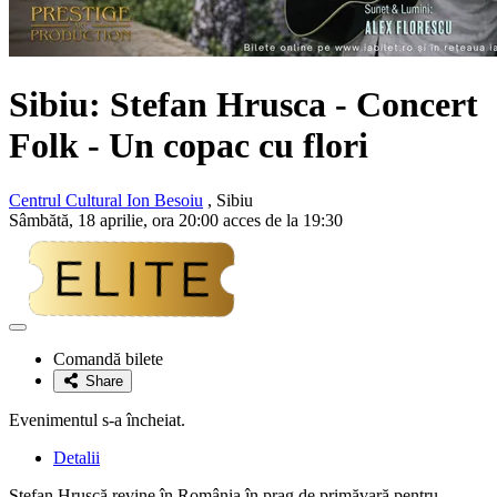
Sibiu:
Stefan Hrusca
- Concert
Folk - Un copac cu flori
Centrul Cultural Ion Besoiu
, Sibiu
Sâmbătă, 18 aprilie, ora 20:00 acces de la 19:30
Adaugă
la
Comandă bilete
favorite
Share
Evenimentul s-a încheiat.
Detalii
Ștefan Hrușcă revine în România în prag de primăvară pentru