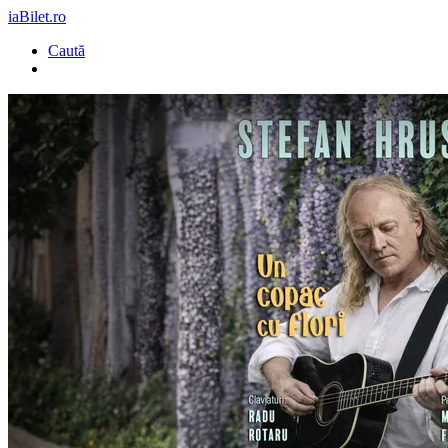
iaBilet.ro
Caută