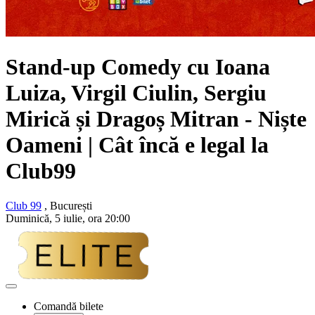
Stand-up Comedy cu
Ioana
Luiza, Virgil Ciulin, Sergiu
Mirică și Dragoș Mitran
- Niște
Oameni | Cât încă e legal la
Club99
Club 99
, București
Duminică, 5 iulie, ora 20:00
Adaugă
la
Comandă bilete
favorite