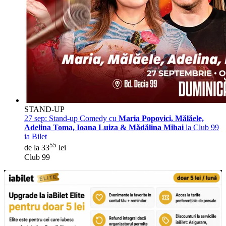
STAND-UP
27 sep:
Stand-up Comedy cu
Maria Popovici, Mălăele,
Adelina Toma, Ioana Luiza & Mădălina Mihai
la Club 99
ia Bilet
55
de la 33
lei
Club 99