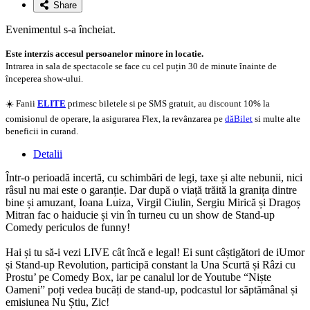
Share
Evenimentul s-a încheiat.
Este interzis accesul persoanelor minore in locatie.
Intrarea in sala de spectacole se face cu cel puțin 30 de minute înainte de
începerea show-ului.
☀️ Fanii
ELITE
primesc biletele si pe SMS gratuit, au discount 10% la
comisionul de operare, la asigurarea Flex, la revânzarea pe
dăBilet
si multe alte
beneficii in curand.
Detalii
Într-o perioadă incertă, cu schimbări de legi, taxe și alte nebunii, nici
râsul nu mai este o garanție. Dar după o viață trăită la granița dintre
bine și amuzant, Ioana Luiza, Virgil Ciulin, Sergiu Mirică și Dragoș
Mitran fac o haiducie și vin în turneu cu un show de Stand-up
Comedy periculos de funny!
Hai și tu să-i vezi LIVE cât încă e legal! Ei sunt câștigători de iUmor
și Stand-up Revolution, participă constant la Una Scurtă și Râzi cu
Prostu’ pe Comedy Box, iar pe canalul lor de Youtube “Niște
Oameni” poți vedea bucăți de stand-up, podcastul lor săptămânal și
emisiunea Nu Știu, Zic!