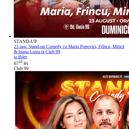
STAND-UP
23 aug:
Stand-up Comedy cu Maria Popovici, Frîncu, Mirică
& Ioana Luiza la Club 99
ia Bilet
10
67
lei
Club 99