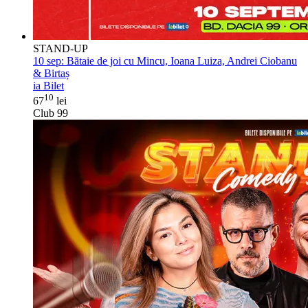
STAND-UP
10 sep:
Bătaie de joi cu Mincu, Ioana Luiza, Andrei Ciobanu
& Birtaș
ia Bilet
10
67
lei
Club 99