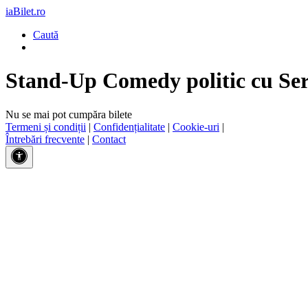
iaBilet.ro
Caută
Stand-Up Comedy politic cu Se
Nu se mai pot cumpăra bilete
Termeni și condiții
|
Confidențialitate
|
Cookie-uri
|
Întrebări frecvente
|
Contact