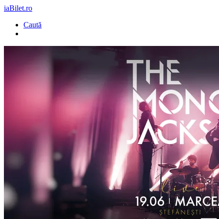
iaBilet.ro
Caută