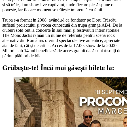
și să trăiești un show live captivant, unde fiecare piesă spune o
poveste, iar fiecare moment se trăiește împreună cu fanii.
Trupa s-a format în 2008, avându-l ca fondator pe Doru Trăscău,
sufletul proiectului și vocea cunoscută din trupa grunge AB4. De la
cluburi sold-out la concerte în săli mari și festivaluri internaționale,
The Mono Jacks rămân un nume de referință pentru scena rock
alternativ din România, oferind spectacole live autentice, apreciate
atât de fani, cât și de critici. Acces de la 17:00, show de la 20:00.
Minorii sub 14 ani beneficiază de acces gratuit dacă sunt însoțiți de
părinți plătitori de bilet.
Grăbește-te!
Încă mai găsești bilete la: