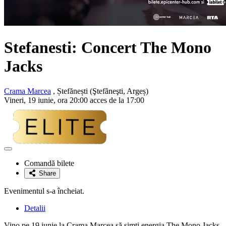
Stefanesti: Concert
The Mono
Jacks
Crama Marcea
, Ștefănești (Ştefãneşti, Argeș)
Vineri, 19 iunie, ora 20:00 acces de la 17:00
Adaugă
la
Comandă bilete
favorite
Share
Evenimentul s-a încheiat.
Detalii
Vino pe 19 iunie la Crama Marcea să simți energia The Mono Jacks