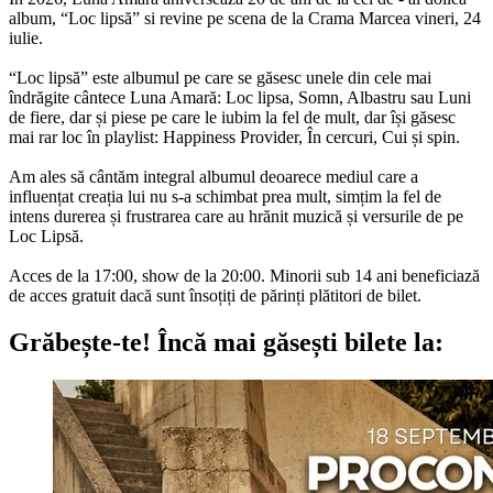
album, “Loc lipsă” si revine pe scena de la Crama Marcea vineri, 24
iulie.
“Loc lipsă” este albumul pe care se găsesc unele din cele mai
îndrăgite cântece Luna Amară: Loc lipsa, Somn, Albastru sau Luni
de fiere, dar și piese pe care le iubim la fel de mult, dar își găsesc
mai rar loc în playlist: Happiness Provider, În cercuri, Cui și spin.
Am ales să cântăm integral albumul deoarece mediul care a
influențat creația lui nu s-a schimbat prea mult, simțim la fel de
intens durerea și frustrarea care au hrănit muzică și versurile de pe
Loc Lipsă.
Acces de la 17:00, show de la 20:00. Minorii sub 14 ani beneficiază
de acces gratuit dacă sunt însoțiți de părinți plătitori de bilet.
Grăbește-te!
Încă mai găsești bilete la: