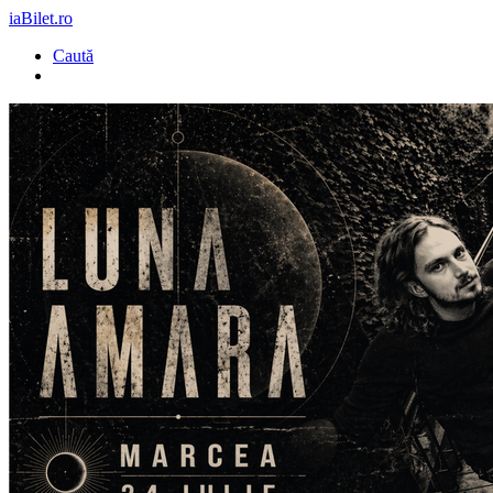
iaBilet.ro
Caută