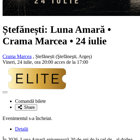
Ștefănești:
Luna Amară
•
Crama Marcea • 24 iulie
Crama Marcea
, Ștefănești (Ştefãneşti, Argeș)
Vineri, 24 iulie, ora 20:00 acces de la 17:00
Adaugă
la
Comandă bilete
favorite
Share
Evenimentul s-a încheiat.
Detalii
În 2026, Luna Amară aniversează 20 de ani de la cel de - al doilea