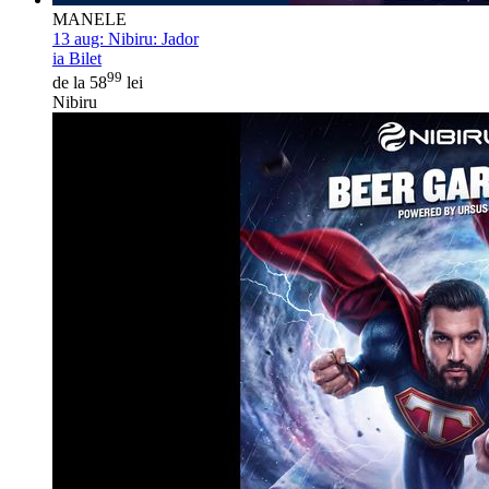
MANELE
13 aug:
Nibiru: Jador
ia Bilet
99
de la 58
lei
Nibiru