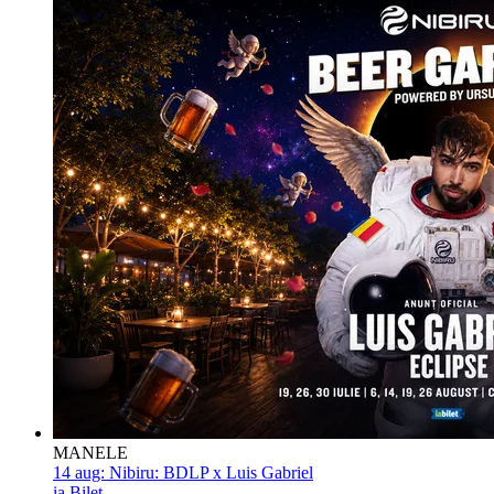
MANELE
14 aug:
Nibiru: BDLP x Luis Gabriel
ia Bilet