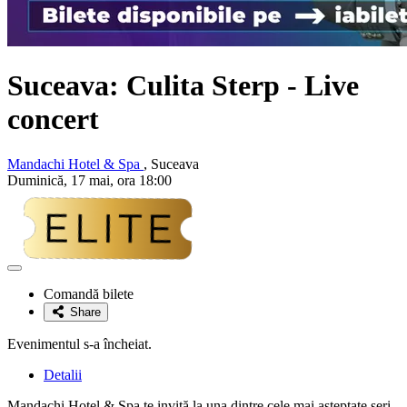
Suceava:
Culita Sterp
- Live
concert
Mandachi Hotel & Spa
, Suceava
Duminică, 17 mai, ora 18:00
Adaugă
la
Comandă bilete
favorite
Share
Evenimentul s-a încheiat.
Detalii
Mandachi Hotel & Spa te invită la una dintre cele mai așteptate seri