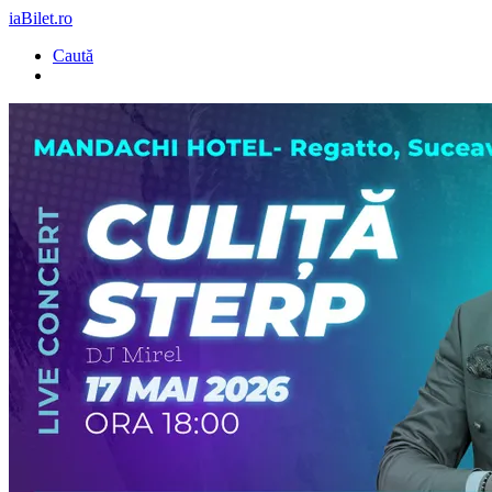
iaBilet.ro
Caută