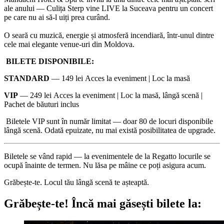
ale anului — Culița Sterp vine LIVE la Suceava pentru un concert
pe care nu ai să-l uiți prea curând.
O seară cu muzică, energie și atmosferă incendiară, într-unul dintre
cele mai elegante venue-uri din Moldova.
BILETE DISPONIBILE:
STANDARD
— 149 lei
Acces la eveniment | Loc la masă
VIP
— 249 lei
Acces la eveniment | Loc la masă, lângă scenă |
Pachet de băuturi inclus
Biletele VIP sunt în număr limitat — doar
80 de locuri disponibile
lângă scenă
. Odată epuizate, nu mai există posibilitatea de upgrade.
Biletele se vând rapid — la evenimentele de la Regatto locurile se
ocupă înainte de termen. Nu lăsa pe mâine ce poți asigura acum.
Grăbește-te. Locul tău lângă scenă te așteaptă.
Grăbește-te!
Încă mai găsești bilete la: