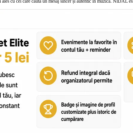
ales cu cei care caută un mesaj sincer și autentic în muzică.
NIDAL
es