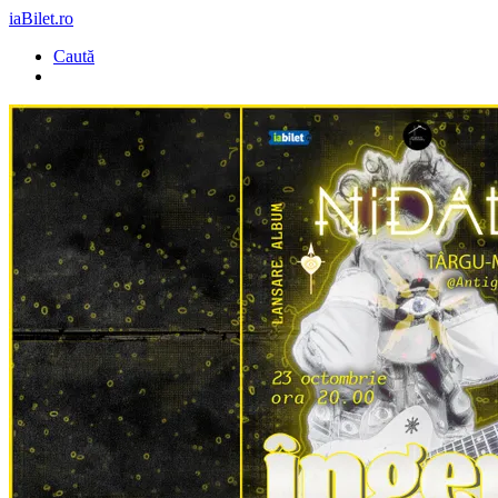
iaBilet.ro
Caută