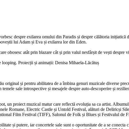
orbesc despre exilarea omului din Paradis și despre călătoria inițiatică d
poveștii lui Adam și Eva și exilarea lor din Eden.
e obosesc atât prin blazare cât și prin valul nesfârșit de vești despre vi
 looping. Proiecții și animații: Denisa Mihaela-Lăcătuș
ău original și pentru abilitatea de a îmbina genuri muzicale diverse precu
emele sale introspective și mesajele despre auto-descoperire și rezilien
un proiect muzical matur care reflectă evoluția sa ca artist. Albumul a fo
nele Romane, Electric Castle și Untold Festival, alături de Deliricși Sile
ational Film Festival (TIFF), Salonul de Folk și Blues și Festivalul de F
bilitate și putere, iar concertele sale sunt o oportunitate de a se conecta