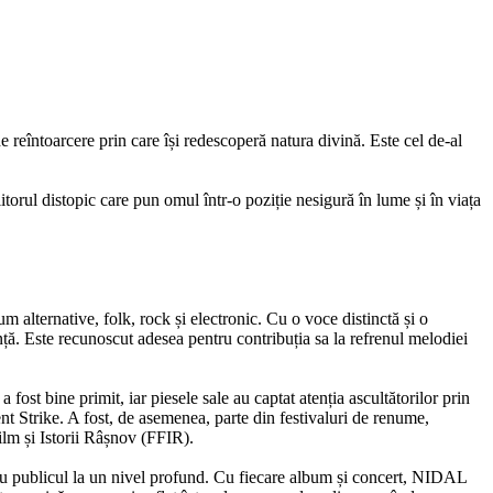
e reîntoarcere prin care își redescoperă natura divină. Este cel de-al
itorul distopic care pun omul într-o poziție nesigură în lume și în viața
m alternative, folk, rock și electronic. Cu o voce distinctă și o
ță. Este recunoscut adesea pentru contribuția sa la refrenul melodiei
st bine primit, iar piesele sale au captat atenția ascultătorilor prin
nt Strike. A fost, de asemenea, parte din festivaluri de renume,
ilm și Istorii Râșnov (FFIR).
 cu publicul la un nivel profund. Cu fiecare album și concert,
NIDAL