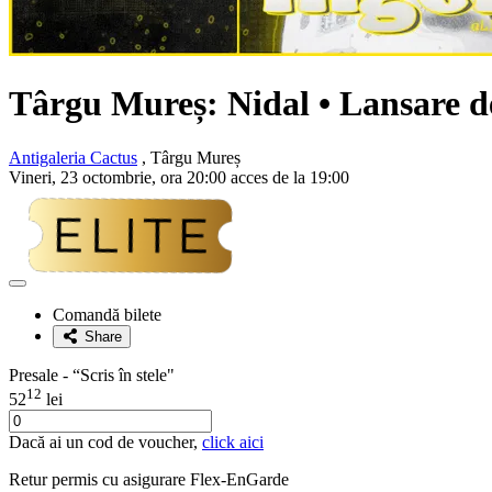
Târgu Mureș:
Nidal
• Lansare d
Antigaleria Cactus
, Târgu Mureș
Vineri, 23 octombrie, ora 20:00 acces de la 19:00
Adaugă
la
Comandă bilete
favorite
Share
Presale - “Scris în stele"
12
52
lei
Dacă ai un cod de voucher,
click aici
Retur permis cu asigurare
Flex-EnGarde