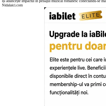
își adâncește impactul în peisajul muzical românesc conectându-se mai 
Nidalaici.com