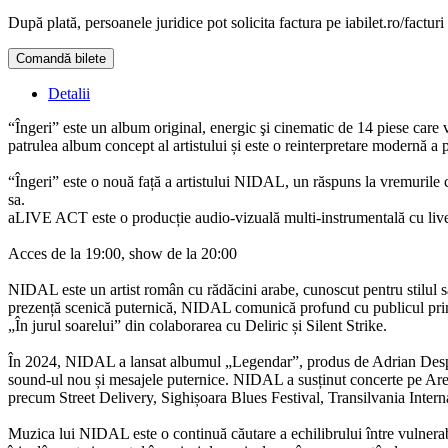
După plată, persoanele juridice pot solicita factura pe iabilet.ro/facturi
Comandă bilete
Doar o mică verificare
Detalii
“Îngeri” este un album original, energic şi cinematic de 14 piese care v
patrulea album concept al artistului și este o reinterpretare modernă a 
“Îngeri” este o nouă față a artistului NIDAL, un răspuns la vremurile car
sa.
aLIVE ACT este o producție audio-vizuală multi-instrumentală cu live
Acces de la 19:00, show de la 20:00
NIDAL
este un artist român cu rădăcini arabe, cunoscut pentru stilul s
prezență scenică puternică,
NIDAL
comunică profund cu publicul prin t
„În jurul soarelui” din colaborarea cu Deliric și Silent Strike.
În 2024,
NIDAL
a lansat albumul „Legendar”, produs de Adrian Despot, 
sound-ul nou și mesajele puternice.
NIDAL
a susținut concerte pe Are
precum Street Delivery, Sighișoara Blues Festival, Transilvania Intern
Muzica lui
NIDAL
este o continuă căutare a echilibrului între vulnera