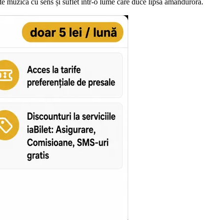
te muzică cu sens și suflet într-o lume care duce lipsa amândurora.