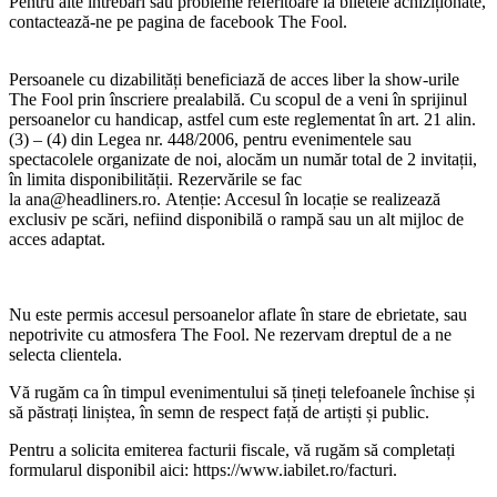
Pentru alte întrebări sau probleme referitoare la biletele achiziționate,
contactează-ne pe pagina de facebook The Fool.
Persoanele cu dizabilități beneficiază de acces liber la show-urile
The Fool prin înscriere prealabilă. Cu scopul de a veni în sprijinul
persoanelor cu handicap, astfel cum este reglementat în art. 21 alin.
(3) – (4) din Legea nr. 448/2006, pentru evenimentele sau
spectacolele organizate de noi, alocăm un număr total de 2 invitații,
în limita disponibilității. Rezervările se fac
la
ana@headliners.ro
. Atenție: Accesul în locație se realizează
exclusiv pe scări, nefiind disponibilă o rampă sau un alt mijloc de
acces adaptat.
Nu este permis accesul persoanelor aflate în stare de ebrietate, sau
nepotrivite cu atmosfera The Fool. Ne rezervam dreptul de a ne
selecta clientela.
Vă rugăm ca în timpul evenimentului să țineți telefoanele închise și
să păstrați liniștea, în semn de respect față de artiști și public.
Pentru a solicita emiterea facturii fiscale, vă rugăm să completați
formularul disponibil aici: https://www.iabilet.ro/facturi.