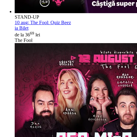
STAND-UP
10 aug:
The Fool: Quiz Beez
ia Bilet
69
de la 36
lei
The Fool