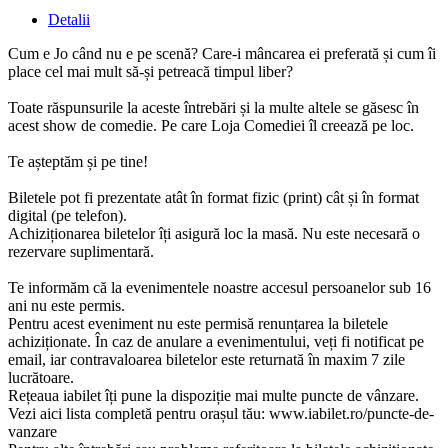
Detalii
Cum e Jo când nu e pe scenă? Care-i mâncarea ei preferată și cum îi
place cel mai mult să-și petreacă timpul liber?
Toate răspunsurile la aceste întrebări și la multe altele se găsesc în
acest show de comedie. Pe care Loja Comediei îl creează pe loc.
Te așteptăm și pe tine!
Biletele pot fi prezentate atât în format fizic (print) cât și în format
digital (pe telefon).
Achiziționarea biletelor îți asigură loc la masă. Nu este necesară o
rezervare suplimentară.
Te informăm că la evenimentele noastre accesul persoanelor sub 16
ani nu este permis.
Pentru acest eveniment nu este permisă renunțarea la biletele
achiziționate. În caz de anulare a evenimentului, veți fi notificat pe
email, iar contravaloarea biletelor este returnată în maxim 7 zile
lucrătoare.
Rețeaua iabilet îți pune la dispoziție mai multe puncte de vânzare.
Vezi aici lista completă pentru orașul tău: www.iabilet.ro/puncte-de-
vanzare