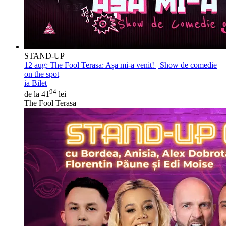
STAND-UP
12 aug:
The Fool Terasa: Așa mi-a venit! | Show de comedie
on the spot
ia Bilet
94
de la 41
lei
The Fool Terasa