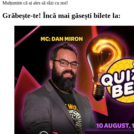
Mulțumim că ai ales să râzi cu noi!
Grăbește-te!
Încă mai găsești bilete la: