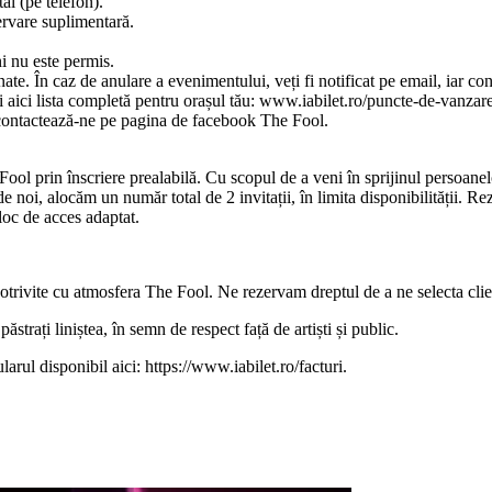
tal (pe telefon).
ervare suplimentară.
i nu este permis.
ate. În caz de anulare a evenimentului, veți fi notificat pe email, iar co
i aici lista completă pentru orașul tău: www.iabilet.ro/puncte-de-vanzar
e, contactează-ne pe pagina de facebook The Fool.
Fool prin înscriere prealabilă. Cu scopul de a veni în sprijinul persoanelo
oi, alocăm un număr total de 2 invitații, în limita disponibilității. Rez
loc de acces adaptat.
potrivite cu atmosfera The Fool. Ne rezervam dreptul de a ne selecta clie
strați liniștea, în semn de respect față de artiști și public.
larul disponibil aici: https://www.iabilet.ro/facturi.