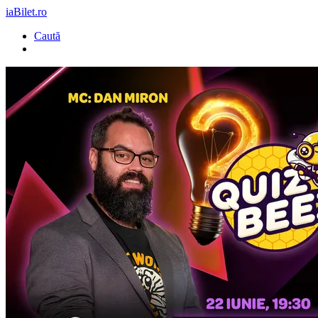
iaBilet.ro
Caută