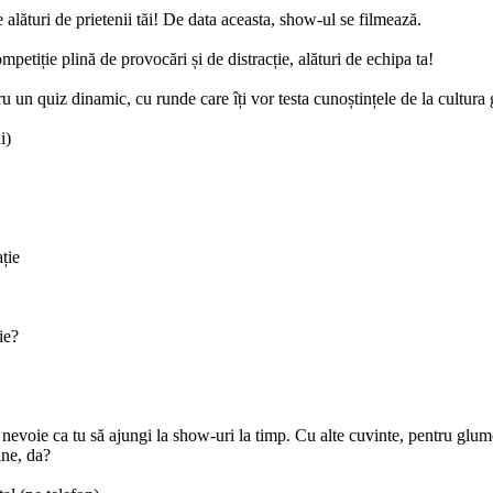
 alături de prietenii tăi! De data aceasta, show-ul se filmează.
petiție plină de provocări și de distracție, alături de echipa ta!
un quiz dinamic, cu runde care îți vor testa cunoștințele de la cultura 
i)
ație
ie?
 nevoie ca tu să ajungi la show-uri la timp. Cu alte cuvinte, pentru glu
ine, da?