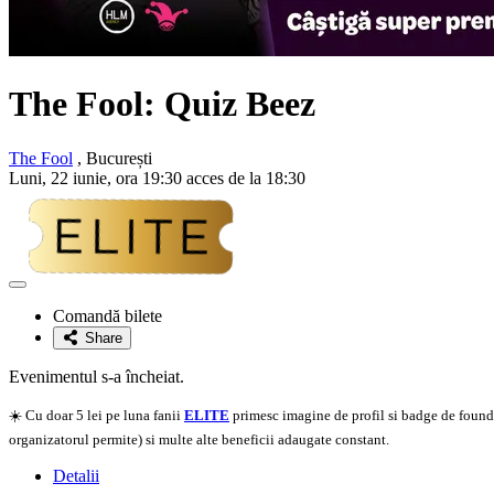
The Fool: Quiz Beez
The Fool
, București
Luni, 22 iunie, ora 19:30 acces de la 18:30
Adaugă
la
Comandă bilete
favorite
Share
Evenimentul s-a încheiat.
☀️ Cu doar 5 lei pe luna fanii
ELITE
primesc imagine de profil si badge de founder
organizatorul permite) si multe alte beneficii adaugate constant.
Detalii