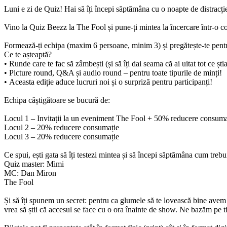
Luni e zi de Quiz! Hai să îți începi săptămâna cu o noapte de distracție
Vino la Quiz Beezz la The Fool și pune-ți mintea la încercare într-o com
Formează-ți echipa (maxim 6 persoane, minim 3) și pregătește-te pentru 
Ce te așteaptă?
• Runde care te fac să zâmbești (și să îți dai seama că ai uitat tot ce știa
• Picture round, Q&A și audio round – pentru toate tipurile de minți!
• Aceasta ediție aduce lucruri noi și o surpriză pentru participanți!
Echipa câștigătoare se bucură de:
Locul 1 – Invitații la un eveniment The Fool + 50% reducere consum
Locul 2 – 20% reducere consumație
Locul 3 – 20% reducere consumație
Ce spui, ești gata să îți testezi mintea și să începi săptămâna cum trebu
Quiz
master: Mimi
MC: Dan Miron
The Fool
Și să îți spunem un secret: pentru ca glumele să te lovească bine avem
vrea să știi că accesul se face cu o ora înainte de show. Ne bazăm pe t