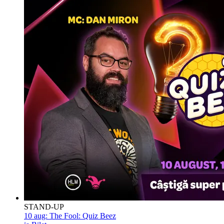
STAND-UP
10 aug:
The Fool: Quiz Beez