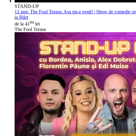
STAND-UP
12 aug:
The Fool Terasa: Așa mi-a venit! | Show de comedie on
ia Bilet
94
de la 41
lei
The Fool Terasa