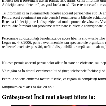
Biletele pot fi prezentate atât în format fizic (print) cât și în format digi
Achiziționarea biletelor îți asigură loc la masă. Nu este necesară o rez
Te informăm că la evenimentele noastre accesul persoanelor sub 16 an
Pentru acest eveniment nu este permisă renunțarea la biletele achizițion
Rețeaua iabilet îți pune la dispoziție mai multe puncte de vânzare. Vez
Pentru alte întrebări sau probleme referitoare la biletele achiziționat
Persoanele cu dizabilități beneficiază de acces liber la show-urile The 
Legea nr. 448/2006, pentru evenimentele sau spectacolele organizate de n
realizează exclusiv pe scări, nefiind disponibilă o rampă sau un alt mij
Nu este permis accesul persoanelor aflate în stare de ebrietate, sau ne
Vă rugăm ca în timpul evenimentului să țineți telefoanele închise și să pă
Pentru a solicita emiterea facturii fiscale, vă rugăm să completați formu
Mulțumim că ai ales să râzi cu noi!
Grăbește-te!
Încă mai găsești bilete la: