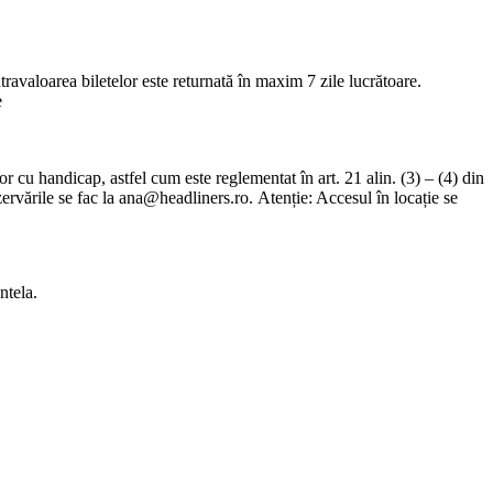
ntravaloarea biletelor este returnată în maxim 7 zile lucrătoare.
e
r cu handicap, astfel cum este reglementat în art. 21 alin. (3) – (4) din
ervările se fac la
ana@headliners.ro
. Atenție: Accesul în locație se
ntela.