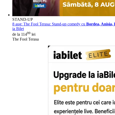
STAND-UP
8 aug:
The Fool Terasa: Stand-up comedy cu
Bordea, Anisia, 
ia Bilet
99
de la 114
lei
The Fool Terasa