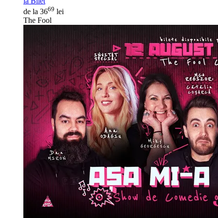
ia Bilet
69
de la 36
lei
The Fool