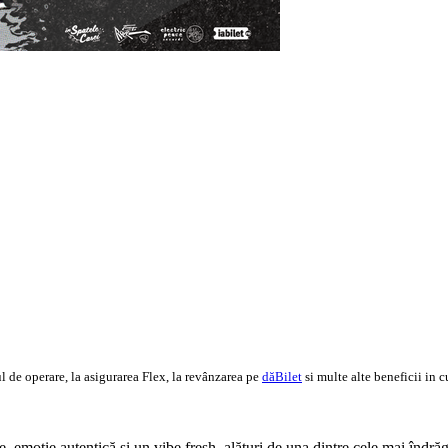
 de operare, la asigurarea Flex, la revânzarea pe
dăBilet
si multe alte beneficii in c
e, emoție autentică și un vibe fresh, alături de una dintre cele mai îndră