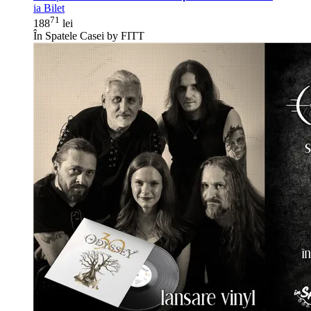
ia Bilet
71
188
lei
În Spatele Casei by FITT