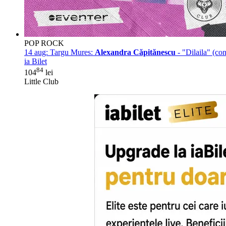
POP ROCK
14 aug:
Targu Mures:
Alexandra Căpitănescu
- "Dilaila" (con
ia Bilet
84
104
lei
Little Club