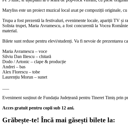
Maryliss este un proiect muzical local axat pe compoziții originale, c
Trupa a fost prezentă la festivaluri, evenimente locale, apariții TV și 
Solista trupei, Maria Avramescu, a fost concurentă la Vocea României 
material.
Bilete sunt reduse pentru elevi/studenți. Va fi nevoie de prezentarea car
Maria Avramescu – voce
Silviu Dan Iliescu – chitară
Dodo / Artonic – clape & producție
Andrei – bas
Alex Florescu – tobe
Laurențiu Morun – sunet
___
Eveniment susținut de Fundația Județeană pentru Tineret Timiș prin p
Acces gratuit pentru copii sub 12 ani.
Grăbește-te!
Încă mai găsești bilete la: