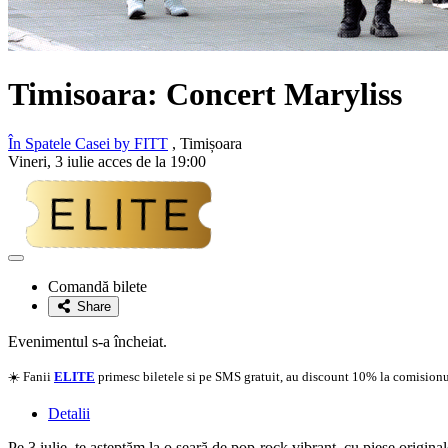
Timisoara: Concert
Maryliss
În Spatele Casei by FITT
, Timișoara
Vineri, 3 iulie acces de la 19:00
Adaugă
la
Comandă bilete
favorite
Share
Evenimentul s-a încheiat.
☀️ Fanii
ELITE
primesc biletele si pe SMS gratuit, au discount 10% la comisionul
Detalii
Pe 3 iulie, te așteptăm la o seară de pop-rock vibrant, cu piese original