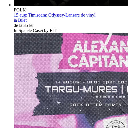
FOLK
15 aug:
Timisoara: Odyssey-Lansare de vinyl
ia Bilet
de la 35 lei
În Spatele Casei by FITT