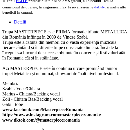
☀️ Fanii
ELITE
primesc biletele si pe SMS gratuit, au discount 10% la
comisionul de operare, la asigurarea Flex, la revânzarea pe
dăBilet
si multe alte
beneficii in curand.
Detalii
Trupa MASTERPIECE este PRIMA formație tribute METALLICA
din România înființat în 2009 de Vincze Szabi.
Trupa este alcătuită din membri cu o vastă experiență muzicală,
fiecare cântând și în diferite trupe consacrate din țară. Încă de la
început s-a bucurat de succese obținute în concerte și festivaluri atât
în Romania cât și în străinătate.
Azi MASTERPIECE este în continuă urcare promițând fanilor
trupei Metallica și nu numai, show-uri de înalt nivel profesional.
Membri:
Szabi - Voce/Chitara
Marius - Chitara/Backing vocal
Zoli - Chitara Bas/Backing vocal
Gabi - tobe
www.facebook.com/MasterpieceRomania
https://uwww.instagram.com/masterpieceromania/
www.tiktok.com/@masterpieceromania