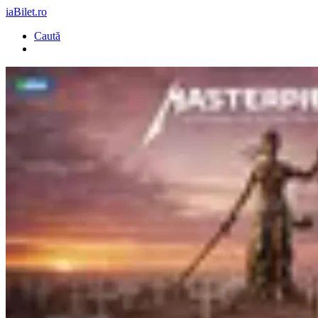
iaBilet.ro
Caută