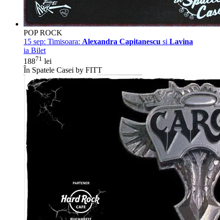
POP ROCK
15 sep:
Timisoara:
Alexandra Capitanescu
si
Lavina
ia Bilet
71
188
lei
În Spatele Casei by FITT