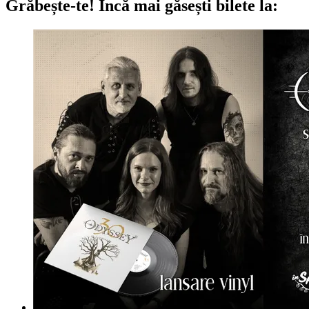
Grăbește-te!
Încă mai găsești bilete la: