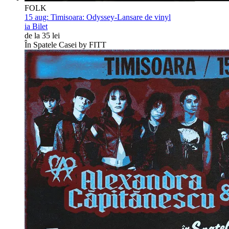
FOLK
15 aug:
Timisoara: Odyssey-Lansare de vinyl
ia Bilet
de la 35 lei
În Spatele Casei by FITT