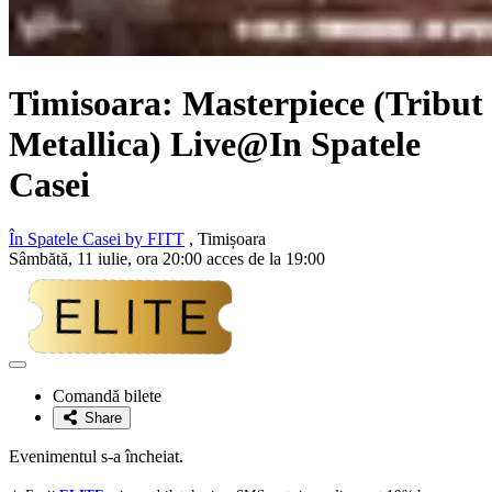
Timisoara:
Masterpiece
(Tribut
Metallica) Live@In Spatele
Casei
În Spatele Casei by FITT
, Timișoara
Sâmbătă, 11 iulie, ora 20:00 acces de la 19:00
Adaugă
la
Comandă bilete
favorite
Share
Evenimentul s-a încheiat.