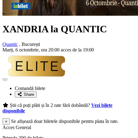
XANDRIA la QUANTIC
Quantic
, București
Marți, 6 octombrie, ora 20:00 acces de la 19:00
Adaugă
la
Comandă bilete
favorite
Share
Știi că poți plăti și în 2 rate fără dobândă?
Vezi bilete
disponibile
Se afișează doar biletele disponibile pentru plata în rate.
×
Acces General
Primele 200 de bilete