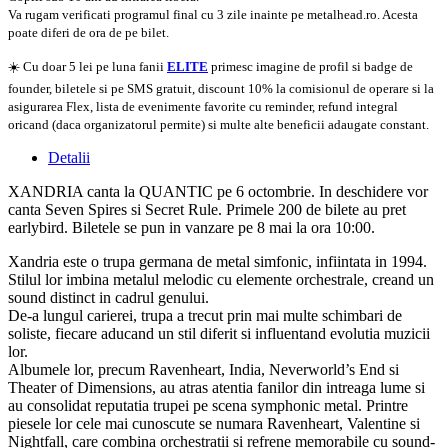
Va rugam verificati programul final cu 3 zile inainte pe metalhead.ro. Acesta
poate diferi de ora de pe bilet.
☀️ Cu doar 5 lei pe luna fanii
ELITE
primesc imagine de profil si badge de
founder, biletele si pe SMS gratuit, discount 10% la comisionul de operare si la
asigurarea Flex, lista de evenimente favorite cu reminder, refund integral
oricand (daca organizatorul permite) si multe alte beneficii adaugate constant.
Detalii
XANDRIA canta la QUANTIC pe 6 octombrie. In deschidere vor
canta Seven Spires si Secret Rule. Primele 200 de bilete au pret
earlybird. Biletele se pun in vanzare pe 8 mai la ora 10:00.
Xandria este o trupa germana de metal simfonic, infiintata in 1994.
Stilul lor imbina metalul melodic cu elemente orchestrale, creand un
sound distinct in cadrul genului.
De-a lungul carierei, trupa a trecut prin mai multe schimbari de
soliste, fiecare aducand un stil diferit si influentand evolutia muzicii
lor.
Albumele lor, precum Ravenheart, India, Neverworld’s End si
Theater of Dimensions, au atras atentia fanilor din intreaga lume si
au consolidat reputatia trupei pe scena symphonic metal. Printre
piesele lor cele mai cunoscute se numara Ravenheart, Valentine si
Nightfall, care combina orchestratii si refrene memorabile cu sound-