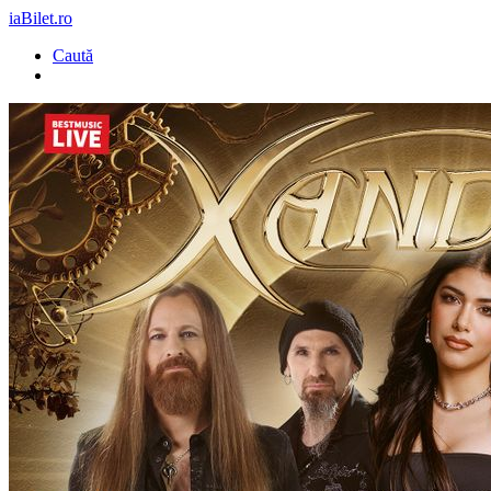
iaBilet.ro
Caută