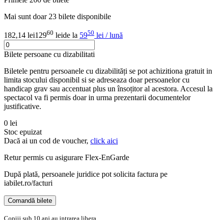
Mai sunt doar 23 bilete disponibile
60
50
182,14 lei
129
lei
de la
59
lei / lună
Bilete persoane cu dizabilitati
Biletele pentru persoanele cu dizabilități se pot achizitiona gratuit in
limita stocului disponibil si se adreseaza doar persoanelor cu
handicap grav sau accentuat plus un însoțitor al acestora. Accesul la
spectacol va fi permis doar in urma prezentarii documentelor
justificative.
0 lei
Stoc epuizat
Dacă ai un cod de voucher,
click aici
Retur permis cu asigurare
Flex-EnGarde
După plată, persoanele juridice pot solicita factura pe
iabilet.ro/facturi
Comandă bilete
Doar o mică verificare
Copiii sub 10 ani au intrarea libera.