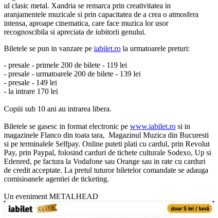
ul clasic metal. Xandria se remarca prin creativitatea in
aranjamentele muzicale si prin capacitatea de a crea o atmosfera
intensa, aproape cinematica, care face muzica lor usor
recognoscibila si apreciata de iubitorii genului.
Biletele se pun in vanzare pe
iabilet.ro
la urmatoarele preturi:
- presale - primele 200 de bilete - 119 lei
- presale - urmatoarele 200 de bilete - 139 lei
- presale - 149 lei
- la intrare 170 lei
Copiii sub 10 ani au intrarea libera.
Biletele se gasesc in format electronic pe
www.iabilet.ro
si in
magazinele Flanco din toata tara, Magazinul Muzica din Bucuresti
si pe terminalele Selfpay. Online puteti plati cu cardul, prin Revolut
Pay, prin Paypal, folosind carduri de tichete culturale Sodexo, Up si
Edenred, pe factura la Vodafone sau Orange sau in rate cu carduri
de credit acceptate. La pretul tuturor biletelor comandate se adauga
comisioanele agentiei de ticketing.
Un eveniment METALHEAD