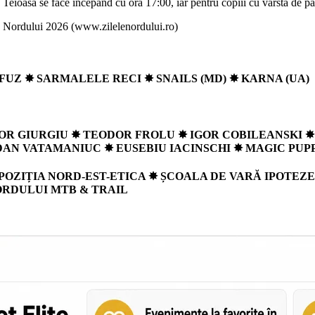
asa se face începând cu ora 17:00, iar pentru copiii cu vârsta de până 
lele Nordului 2026 (www.zilelenordului.ro)
FUZ ✸ SARMALELE RECI
✸
SNAILS (MD) ✸ KARNA (UA)
OR GIURGIU
✸
TEODOR FROLU
✸
IGOR COBILEANSKI ✸
 DAN VATAMANIUC
✸
EUSEBIU IACINSCHI ✸ MAGIC P
OZIȚIA NORD-EST-ETICA ✸ ȘCOALA DE VARĂ IPOTEZ
RDULUI MTB & TRAIL