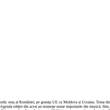
nordic oraș al României, pe granița UE cu Moldova și Ucraina. Tema din ac
. Agenda ediției din acest an reunește nume importante din muzică, film, a