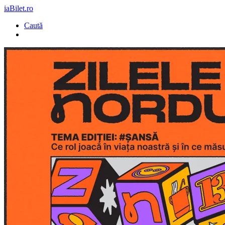
iaBilet.ro
Caută