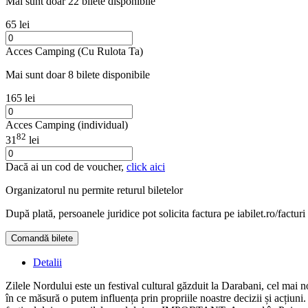
Mai sunt doar 22 bilete disponibile
65 lei
Acces Camping (Cu Rulota Ta)
Mai sunt doar 8 bilete disponibile
165 lei
Acces Camping (individual)
82
31
lei
Dacă ai un cod de voucher,
click aici
Organizatorul nu permite returul biletelor
După plată, persoanele juridice pot solicita factura pe iabilet.ro/facturi
Comandă bilete
Doar o mică verificare
Detalii
Zilele Nordului este un festival cultural găzduit la Darabani, cel mai 
în ce măsură o putem influența prin propriile noastre decizii și acțiuni