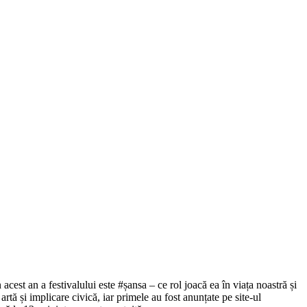
est an a festivalului este #șansa – ce rol joacă ea în viața noastră și
rtă și implicare civică, iar primele au fost anunțate pe site-ul