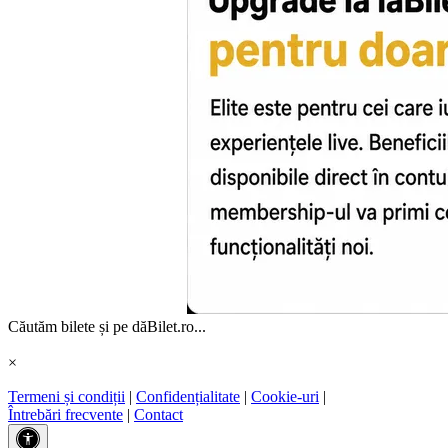
Căutăm bilete și pe dăBilet.ro...
×
Termeni și condiții
|
Confidențialitate
|
Cookie-uri
|
Întrebări frecvente
|
Contact