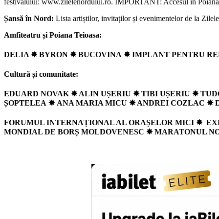
festivalului: www.zilelenordului.ro. IMPORTANT: Accesul în Poiana Teio
Șansă în Nord:
Lista artiștilor, invitaților și evenimentelor de la Zi
Amfiteatru și Poiana Teioasa:
DELIA ✸ BYRON ✸ BUCOVINA
✸
IMPLANT PENTRU RE
Cultură și comunitate:
EDUARD NOVAK ✸ ALIN UȘERIU ✸ TIBI UȘERIU
✸
TUD
ȘOPTELEA
✸
ANA MARIA MICU ✸ ANDREI COZLAC ✸
FORUMUL INTERNAȚIONAL AL ORAȘELOR MICI
✸
EXP
MONDIAL DE BORȘ MOLDOVENESC
✸
MARATONUL NO