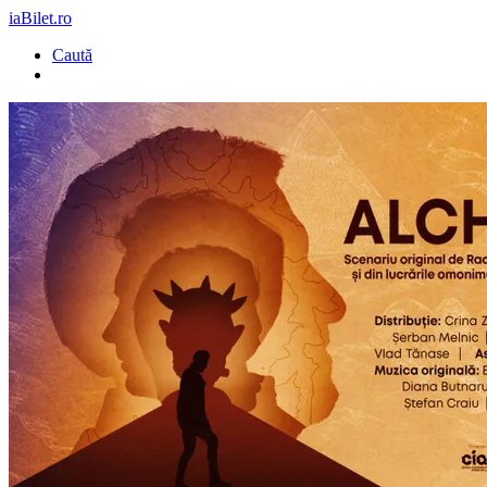
iaBilet.ro
Caută