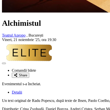
Alchimistul
Teatrul Apropo
, București
Vineri, 21 noiembrie '25, ora 19:30
Adaugă
la
Comandă bilete
favorite
Share
Evenimentul s-a încheiat.
Detalii
Un text original de Radu Popescu, după texte de Ibsen, Paolo Coelho, 
Distribuție: Crina Zvobodă, Daniel Burcea, Andrei Cristea, Șerban M