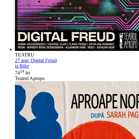
TEATRU
27 aug:
Digital Freud
ia Bilet
24
74
lei
Teatrul Apropo