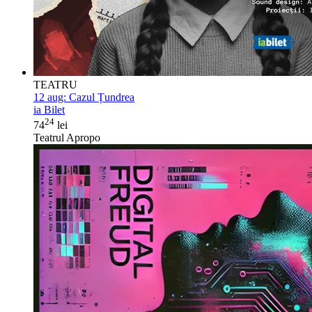
TEATRU
12 aug:
Cazul Țundrea
ia Bilet
24
74
lei
Teatrul Apropo