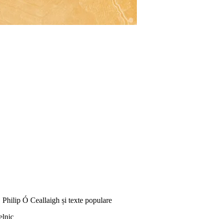
Philip Ó Ceallaigh și texte populare
elnic