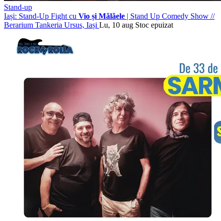
Stand-up
Iași: Stand-Up Fight cu
Vio și Mălăele
| Stand Up Comedy Show
//
Berarium Tankeria Ursus, Iași
Lu, 10 aug
Stoc epuizat