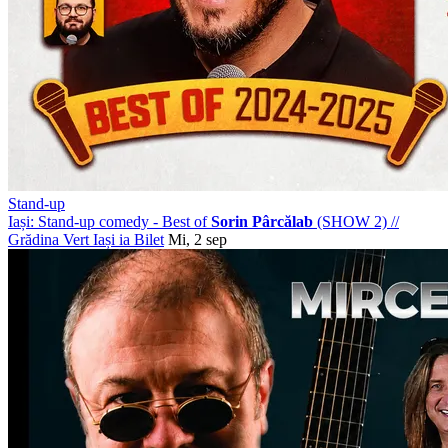
Stand-up
Iași: Stand-up comedy - Best of
Sorin Pârcălab
(SHOW 2)
//
Grădina Vert Iași
ia Bilet
Mi, 2 sep