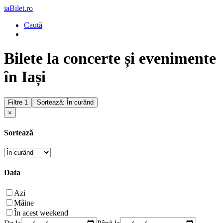
iaBilet.ro
Caută
Bilete la concerte și evenimente
în Iași
Filtre
1
Sortează: În curând
×
Sortează
Data
Azi
Mâine
În acest weekend
De la
Până la