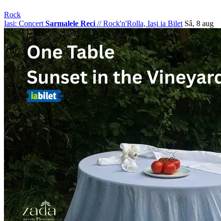
Rock
Iasi: Concert
Sarmalele Reci
//
Rock'n'Rolla, Iași
ia Bilet
Sâ, 8 aug