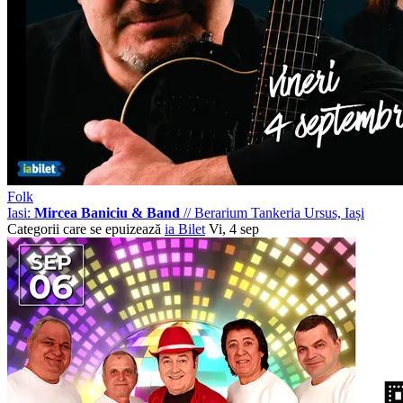
Folk
Iasi:
Mircea Baniciu & Band
//
Berarium Tankeria Ursus, Iași
Categorii care se epuizează
ia Bilet
Vi, 4 sep