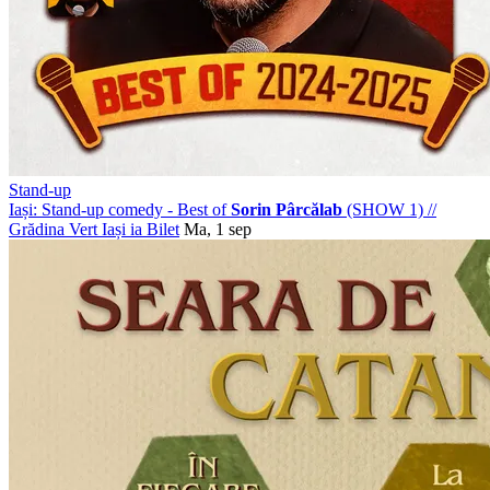
Stand-up
Iași: Stand-up comedy - Best of
Sorin Pârcălab
(SHOW 1)
//
Grădina Vert Iași
ia Bilet
Ma, 1 sep