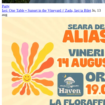
Party
Iași: One Table • Sunset in the Vineyard
//
Zada, Iași
ia Bilet
Jo, 13
aug