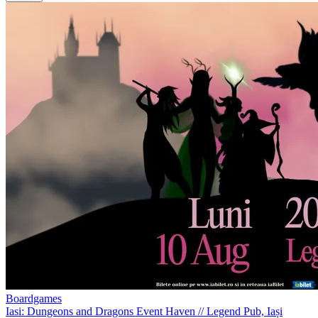
Boardgames
Iasi: Dungeons and Dragons Event Haven
//
Legend Pub, Iași