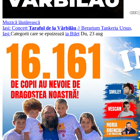
Muzică lăutărească
Iasi: Concert
Taraful de la Vărbilău
//
Berarium Tankeria Ursus,
Iași
Categorii care se epuizează
ia Bilet
Du, 23 aug