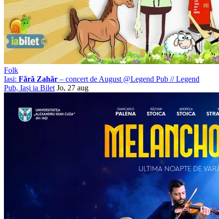
Folk
Iasi:
Fără Zahăr
– concert de August @Legend Pub
//
Legend
Pub, Iași
ia Bilet
Jo, 27 aug