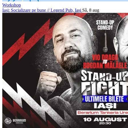
Workshop
Iași: Socializare pe bune
//
Legend Pub, Iași
Sâ, 8 aug