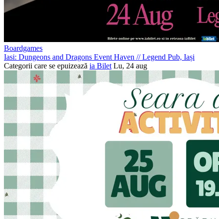
Boardgames
Iasi: Dungeons and Dragons Event Haven
//
Legend Pub, Iași
Categorii care se epuizează
ia Bilet
Lu, 24 aug