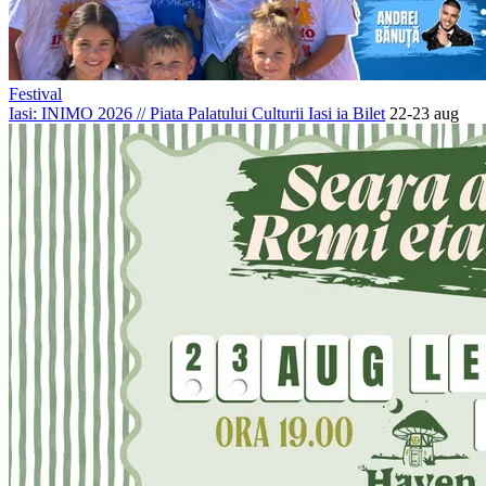
Festival
Iasi: INIMO 2026
//
Piata Palatului Culturii Iasi
ia Bilet
22-23 aug