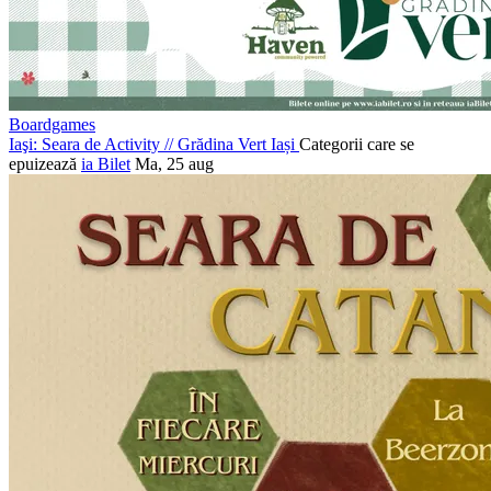
Boardgames
Iaşi: Seara de Activity
//
Grădina Vert Iași
Categorii care se
epuizează
ia Bilet
Ma, 25 aug