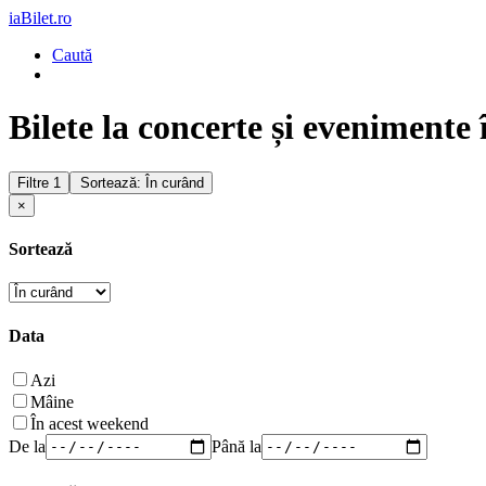
iaBilet.ro
Caută
Bilete la concerte și evenimente 
Filtre
1
Sortează: În curând
×
Sortează
Data
Azi
Mâine
În acest weekend
De la
Până la