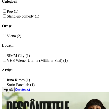
Categorii
Pop (1)
Stand-up comedy (1)
Orașe
Viena (2)
Locații
SIMM City (1)
VHS Wiener Urania (Mittlerer Saal) (1)
Artiști
Irina Rimes (1)
Sorin Parcalab (1)
Resetează