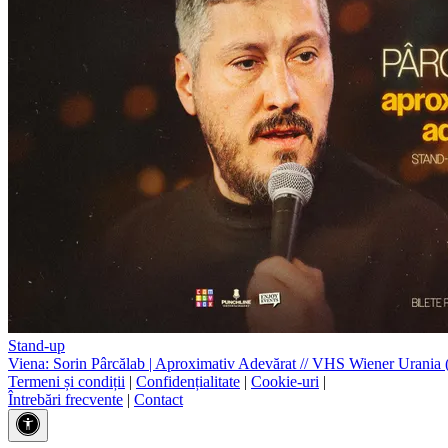
Stand-up
Viena: Sorin Pârcălab | Aproximativ Adevărat
//
VHS Wiener Urania (M
Termeni și condiții
|
Confidențialitate
|
Cookie-uri
|
Întrebări frecvente
|
Contact