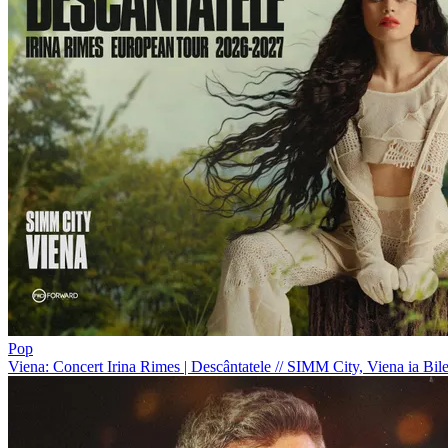
Pop
Viena: Concert Irina Rimes | Descântatele
//
SIMM City, Viena
ia Bile