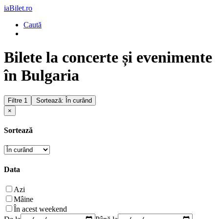
iaBilet.ro
Caută
Bilete la concerte și evenimente
în Bulgaria
Filtre
1
Sortează: În curând
×
Sortează
Data
Azi
Mâine
În acest weekend
De la
Până la