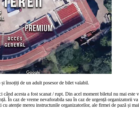
)
și
însoțiți
de un adult posesor de bilet valabil.
ci
când
acesta
a fost scanat / rupt.
Din
acel moment biletul nu
mai
este 
nță
.
În
caz de vreme nevaforabila
sau
în
caz de
urgență
organizatorii
va
i
cu
atenție
mereu instructunile organizatorilor, ale firmei de
pază
și
ma