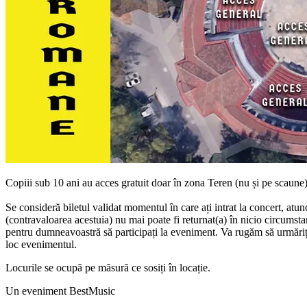
Copiii sub 10 ani au acces gratuit doar
în
zona
Teren (nu
și
pe scaune
Se
consideră
biletul validat momentul
în
care
ați
intrat
la
concert, atun
(contravaloarea acestuia) nu mai poate
fi
returnat(a)
în
nicio
circumsta
pentru
dumneavoastră
să
participați
la eveniment.
Va
rugăm
să
urmăriț
loc evenimentul.
Locurile
se
ocupă
pe
măsură
ce
sosiți
în
locație
.
Un eveniment BestMusic