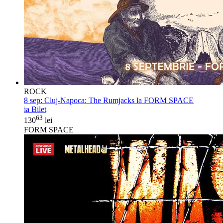
ROCK
8 sep:
Cluj-Napoca: The Rumjacks la FORM SPACE
ia Bilet
63
130
lei
FORM SPACE