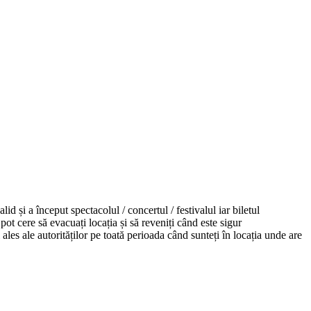
valid
și
a
început
spectacolul / concertul / festivalul iar biletul
pot cere
să
evacuați
locația
și
să
reveniți
când
este sigur
i
ales
ale
autorităților
pe
toată
perioada
când
sunteți
în
locația
unde are