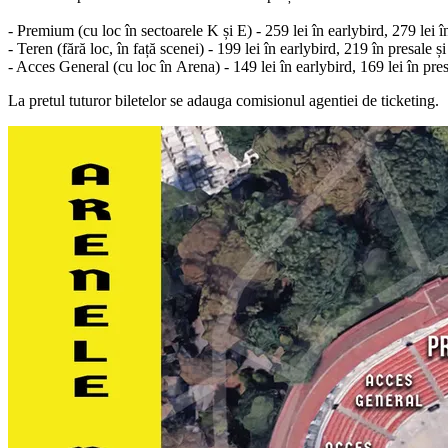
- Premium (cu loc
în
sectoarele K
și
E) - 259 lei
în
earlybird, 279 lei
î
- Teren (
fără
loc,
în
față
scenei) - 199 lei
în
earlybird, 219
în
presale
și
- Acces General (cu loc
în
Arena
) - 149 lei
în
earlybird, 169 lei
în
pre
La pretul tuturor biletelor se adauga comisionul agentiei de ticketing.