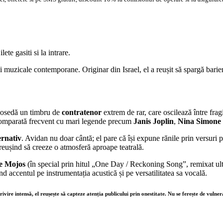
te gasiti si la intrare.
nei muzicale contemporane. Originar din Israel, el a reușit să spargă barie
. Posedă un timbru de
contratenor
extrem de rar, care oscilează între fragi
nd comparată frecvent cu mari legende precum
Janis Joplin
,
Nina Simone
ernativ
. Avidan nu doar cântă; el pare că își expune rănile prin versuri 
reușind să creeze o atmosferă aproape teatrală.
e Mojos
(în special prin hitul „One Day / Reckoning Song”, remixat ulte
 accentul pe instrumentația acustică și pe versatilitatea sa vocală.
ivire intensă, el reușește să capteze atenția publicului prin onestitate. Nu se ferește de vulne