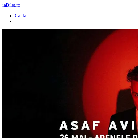
iaBilet.ro
Caută