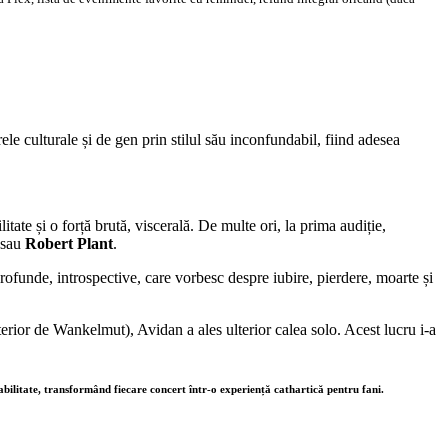
rele culturale și de gen prin stilul său inconfundabil, fiind adesea
litate și o forță brută, viscerală. De multe ori, la prima audiție,
sau
Robert Plant
.
profunde, introspective, care vorbesc despre iubire, pierdere, moarte și
rior de Wankelmut), Avidan a ales ulterior calea solo. Acest lucru i-a
rabilitate, transformând fiecare concert într-o experiență cathartică pentru fani.