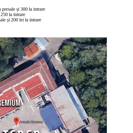
n
presale
și
300
la
intrare
250
la
intrare
sale
și
200 lei
la
intrare