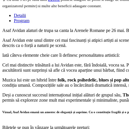
organizatorul permite) si multe alte beneficii adaugate constant.
Detalii
Program
Asaf Avidan alaturi de trupa sa canta la Arenele Romane pe 26 mai. Bile
Asaf Avidan este unul dintre cei mai fascinanți și atipici artiști ai sce
descris ca o forță a naturii pe scenă.
Iată câteva elemente cheie care îi definesc personalitatea artistică:
Cel mai distinctiv trăsătură a lui Avidan este, fără îndoială, vocea sa
ascultătorii sunt surprinși să afle că vocea aparține unui bărbat, fii
Muzica lui este un hibrid între
folk, rock psihedelic, blues și pop alt
condiția umană. Compozițiile sale au o încărcătură dramatică intensă, 
Deși a cunoscut succesul internațional inițial alături de grupul său,
Th
permis să exploreze zone mult mai experimentale și minimaliste, punând
Vizual, Asaf Avidan emană un amestec de eleganță și asprime. Cu o constituție fragilă și o pr
Biletele
se
pun
în
vânzare
la
următoarele
prețuri
: