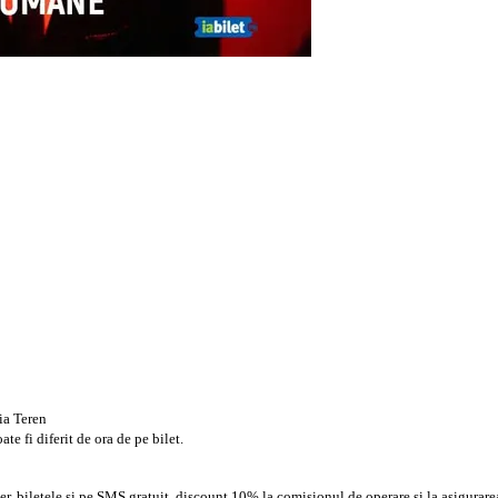
ria Teren
e fi diferit de ora de pe bilet.
, biletele si pe SMS gratuit, discount 10% la comisionul de operare si la asigurarea