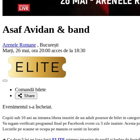
Asaf Avidan & band
Arenele Romane
, București
Marți, 26 mai, ora 20:00 acces de la 18:30
Adaugă
la
Comandă bilete
favorite
Share
Evenimentul s-a încheiat.
Copiii sub 10 ani au intrarea libera insotiti de un adult posesor de bilet in catego
Va rugam verificati programul final pe Facebook event cu 3 zile inainte. Acesta poat
Locurile pe scaune se ocupa pe masura ce sositi in locatie
☀️ Cu doar 5 lei pe luna fanii
ELITE
primesc imagine de profil si badge de founder