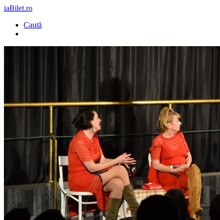
iaBilet.ro
Caută