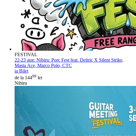
FESTIVAL
22-23 aug:
Nibiru: Porc Fest feat. Deliric X Silent Strike,
Masta Ace, Marco Polo, CTC
ia Bilet
99
de la 144
lei
Nibiru