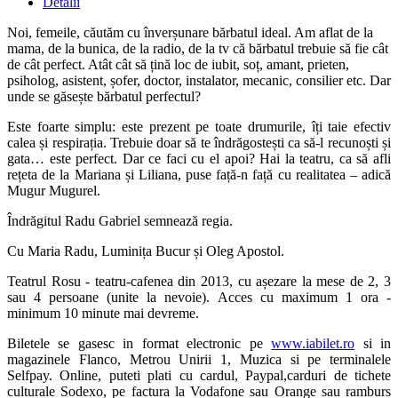
Detalii
Noi, femeile, căutăm cu înverșunare bărbatul ideal. Am aflat de la
mama, de la bunica, de la radio, de la tv că bărbatul trebuie să fie cât
de cât perfect. Atât cât să țină loc de iubit, soț, amant, prieten,
psiholog, asistent, șofer, doctor, instalator, mecanic, consilier etc. Dar
unde se găsește bărbatul perfectul?
Este foarte simplu: este prezent pe toate drumurile, îți taie efectiv
calea și respirația. Trebuie doar să te îndrăgostești ca să-l recunoști și
gata… este perfect. Dar ce faci cu el apoi? Hai la teatru, ca să afli
rețeta de la Mariana și Liliana, puse față-n față cu realitatea – adică
Mugur Mugurel.
Îndrăgitul Radu Gabriel semnează regia.
Cu Maria Radu, Luminița Bucur și Oleg Apostol.
Teatrul Rosu - teatru-cafenea din 2013, cu așezare la mese de 2, 3
sau 4 persoane (unite la nevoie). Acces cu maximum 1 ora -
minimum 10 minute mai devreme.
Biletele se gasesc in format electronic pe
www.iabilet.ro
si in
magazinele Flanco, Metrou Unirii 1, Muzica si pe terminalele
Selfpay. Online, puteti plati cu cardul, Paypal,carduri de tichete
culturale Sodexo, pe factura la Vodafone sau Orange sau ramburs