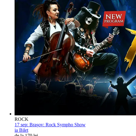
ROCK
17 sep:
Brașov: Rock Sympho Show
ia Bilet
de la 170 lei