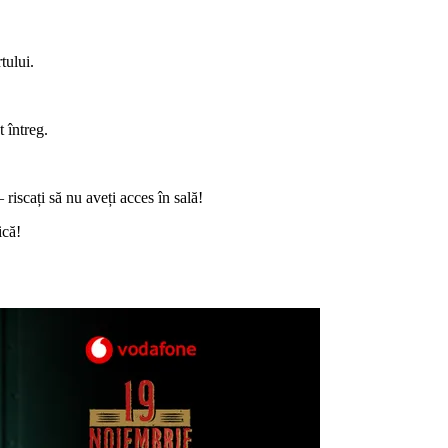
tului.
t întreg.
riscați să nu aveți acces în sală!
ică!