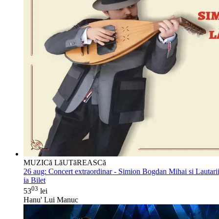
MUZICă LăUTăREASCă
26 aug:
Concert extraordinar - Simion Bogdan Mihai si Lautari
ia Bilet
03
53
lei
Hanu' Lui Manuc