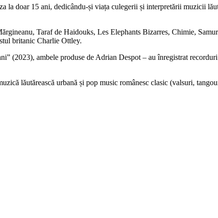
a doar 15 ani, dedicându-și viața culegerii și interpretării muzicii lău
Mărgineanu, Taraf de Haidouks, Les Elephants Bizarres, Chimie, Samurai 
tul britanic Charlie Ottley.
 (2023), ambele produse de Adrian Despot – au înregistrat recorduri de 
uzică lăutărească urbană și pop music românesc clasic (valsuri, tangour