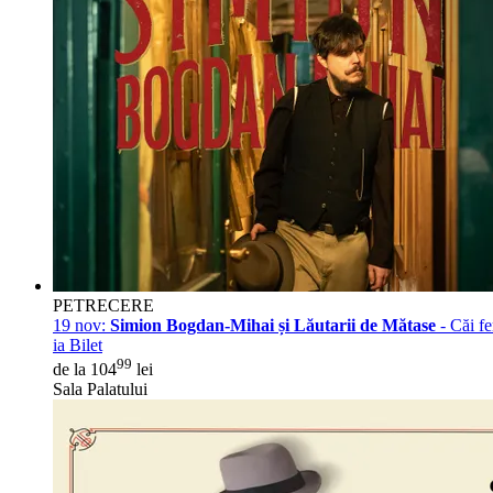
PETRECERE
19 nov:
Simion Bogdan-Mihai și Lăutarii de Mătase
- Căi fe
ia Bilet
99
de la 104
lei
Sala Palatului