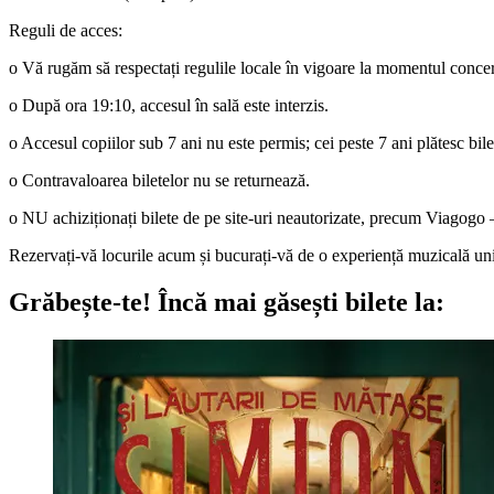
Reguli de acces:
o Vă rugăm să respectați regulile locale în vigoare la momentul concer
o După ora 19:10, accesul în sală este interzis.
o Accesul copiilor sub 7 ani nu este permis; cei peste 7 ani plătesc bile
o Contravaloarea biletelor nu se returnează.
o NU achiziționați bilete de pe site-uri neautorizate, precum Viagogo – 
Rezervați-vă locurile acum și bucurați-vă de o experiență muzicală un
Grăbește-te!
Încă mai găsești bilete la: