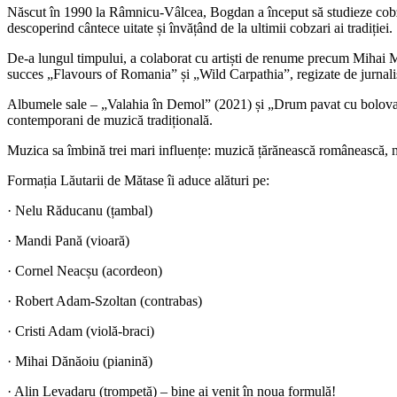
Născut în 1990 la Râmnicu-Vâlcea, Bogdan a început să studieze cobza l
descoperind cântece uitate și învățând de la ultimii cobzari ai tradiției.
De-a lungul timpului, a colaborat cu artiști de renume precum Mihai 
succes „Flavours of Romania” și „Wild Carpathia”, regizate de jurnalis
Albumele sale – „Valahia în Demol” (2021) și „Drum pavat cu bolovani”
contemporani de muzică tradițională.
Muzica sa îmbină trei mari influențe: muzică țărănească românească, m
Formația Lăutarii de Mătase îi aduce alături pe:
· Nelu Răducanu (țambal)
· Mandi Pană (vioară)
· Cornel Neacșu (acordeon)
· Robert Adam-Szoltan (contrabas)
· Cristi Adam (violă-braci)
· Mihai Dănăoiu (pianină)
· Alin Levadaru (trompetă) – bine ai venit în noua formulă!