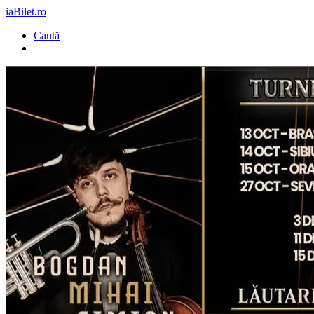
iaBilet.ro
Caută