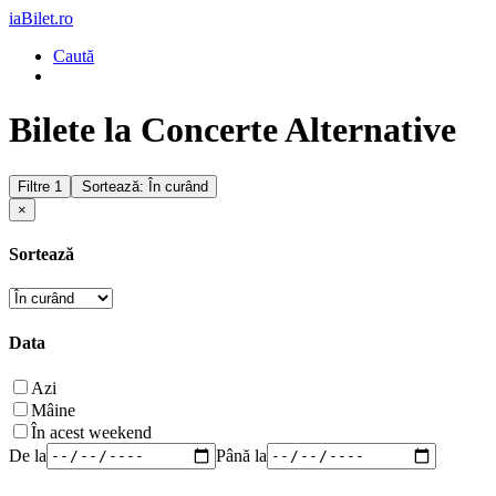
iaBilet.ro
Caută
Bilete la Concerte Alternative
Filtre
1
Sortează: În curând
×
Sortează
Data
Azi
Mâine
În acest weekend
De la
Până la