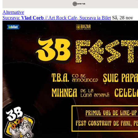
Alternative
Suceava:
Vlad Corb
//
Art Rock Cafe, Suceava
ia Bilet
Sâ, 28 nov