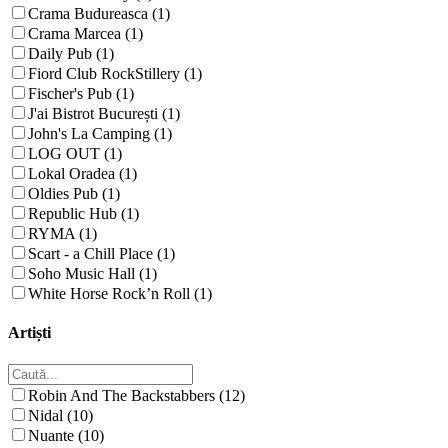
Crama Budureasca (1)
Crama Marcea (1)
Daily Pub (1)
Fiord Club RockStillery (1)
Fischer's Pub (1)
J'ai Bistrot București (1)
John's La Camping (1)
LOG OUT (1)
Lokal Oradea (1)
Oldies Pub (1)
Republic Hub (1)
RYMA (1)
Scart - a Chill Place (1)
Soho Music Hall (1)
White Horse Rock’n Roll (1)
Artiști
Robin And The Backstabbers (12)
Nidal (10)
Nuante (10)