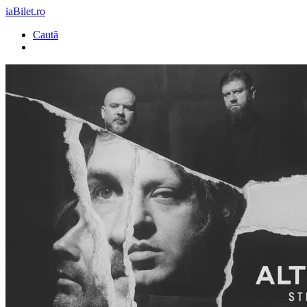
iaBilet.ro
Caută