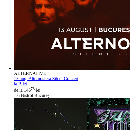
ALTERNATIVE
13 aug:
Alternosfera Silent Concert
ia Bilet
78
de la 146
lei
J'ai Bistrot București