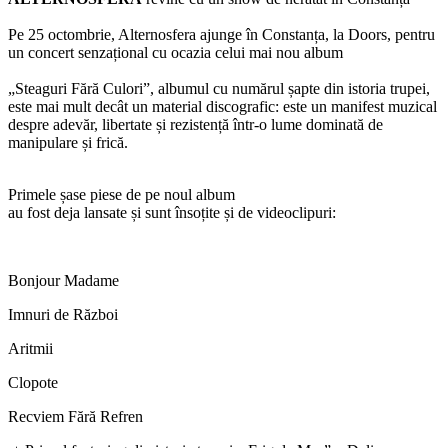
Pe 25 octombrie, Alternosfera ajunge în Constanța, la Doors, pentru
un concert senzațional cu ocazia celui mai nou album
„Steaguri Fără Culori”, albumul cu numărul șapte din istoria trupei,
este mai mult decât un material discografic: este un manifest muzical
despre adevăr, libertate și rezistență într-o lume dominată de
manipulare și frică.
Primele
șase
piese
de
pe
noul
album
au
fost
deja
lansate
și
sunt
însoțite
și
de
videoclipuri
:
Bonjour Madame
Imnuri
de
Război
Aritmii
Clopote
Recviem
Fără
Refren