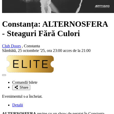
Constanța:
ALTERNOSFERA
- Steaguri Fără Culori
Club Doors
, Constanta
Sâmbătă, 25 octombrie '25, ora 23:00 acces de la 21:00
Adaugă
la
Comandă bilete
favorite
Share
Evenimentul s-a încheiat.
Detalii
ALTERNOSFERA
revine cu un show de neratat în Constanța