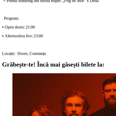
+
Primul
featuring din
istoria
trupei
: „Frig de Mor” x Delia
Program:
▪️ Open doors:
21:00
▪️
Alternosfera
live:
23:00
Locație
:
Doors, Constanța
Grăbește-te!
Încă mai găsești bilete la: