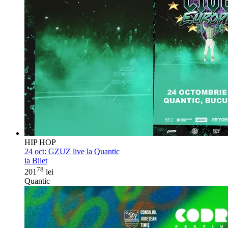
HIP HOP
24 oct:
GZUZ live la Quantic
ia Bilet
78
201
lei
Quantic