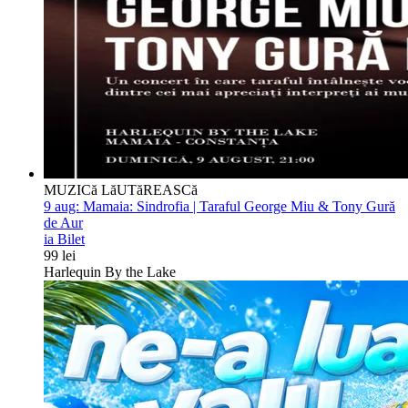
MUZICă LăUTăREASCă
9 aug:
Mamaia: Sindrofia | Taraful George Miu & Tony Gură
de Aur
ia Bilet
99 lei
Harlequin By the Lake