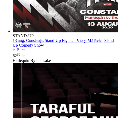
STAND-UP
13 aug:
Constanța: Stand-Up Fight cu
Vio și Mălăele
| Stand
Up Comedy Show
ia Bilet
90
62
lei
Harlequin By the Lake