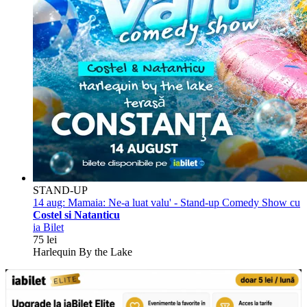
STAND-UP
14 aug:
Mamaia: Ne-a luat valu' - Stand-up Comedy Show cu
Costel si Natanticu
ia Bilet
75 lei
Harlequin By the Lake