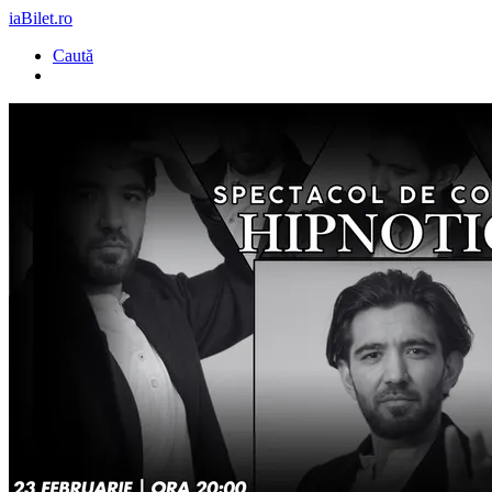
iaBilet.ro
Caută