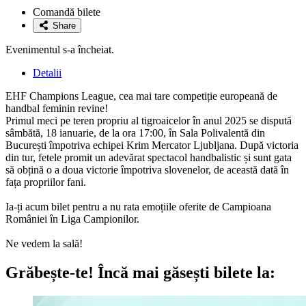
la
Comandă bilete
favorite
Share
Evenimentul s-a încheiat.
Detalii
EHF Champions League, cea mai tare competiție europeană de
handbal feminin revine!
Primul meci pe teren propriu al tigroaicelor în anul 2025 se dispută
sâmbătă, 18 ianuarie, de la ora 17:00, în Sala Polivalentă din
București împotriva echipei Krim Mercator Ljubljana. După victoria
din tur, fetele promit un adevărat spectacol handbalistic și sunt gata
să obțină o a doua victorie împotriva slovenelor, de această dată în
fața propriilor fani.
Ia-ți acum bilet pentru a nu rata emoțiile oferite de Campioana
României în Liga Campionilor.
Ne vedem la sală!
Grăbește-te!
Încă mai găsești bilete la: