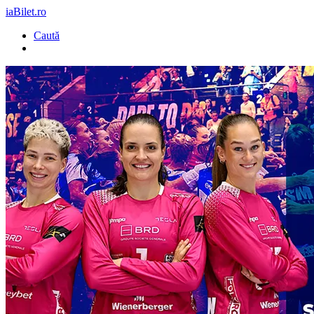
iaBilet.ro
Caută