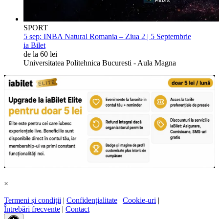
SPORT
5 sep:
INBA Natural Romania – Ziua 2 | 5 Septembrie
ia Bilet
de la 60 lei
Universitatea Politehnica Bucuresti - Aula Magna
×
Termeni și condiții
|
Confidențialitate
|
Cookie-uri
|
Întrebări frecvente
|
Contact