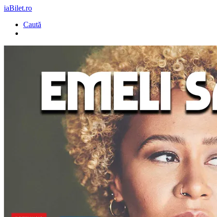
iaBilet.ro
Caută