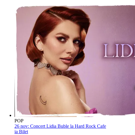
POP
26 nov:
Concert Lidia Buble la Hard Rock Cafe
ia Bilet