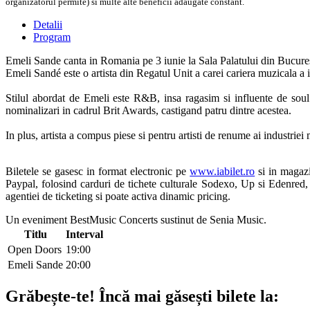
organizatorul permite) si multe alte beneficii adaugate constant.
Detalii
Program
Emeli Sande canta in Romania pe 3 iunie la Sala Palatului din Bucure
Emeli Sandé este o artista din Regatul Unit a carei cariera muzicala a
Stilul abordat de Emeli este R&B, insa ragasim si influente de sou
nominalizari in cadrul Brit Awards, castigand patru dintre acestea.
In plus, artista a compus piese si pentru artisti de renume ai indus
Biletele se gasesc in format electronic pe
www.iabilet.ro
si in magazi
Paypal, folosind carduri de tichete culturale Sodexo, Up si Edenred,
agentiei de ticketing si poate activa dinamic pricing.
Un eveniment BestMusic Concerts sustinut de Senia Music.
Titlu
Interval
Open Doors
19:00
Emeli Sande
20:00
Grăbește-te!
Încă mai găsești bilete la: