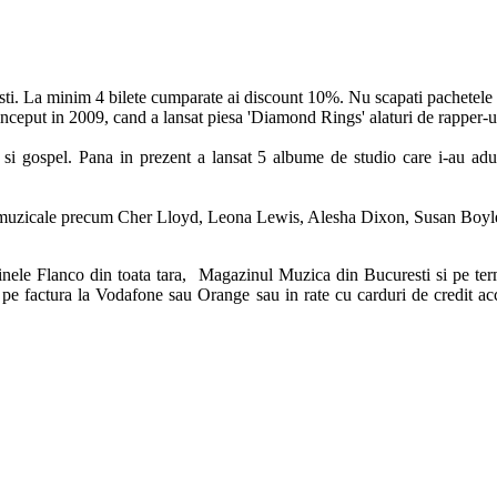
sti. La minim 4 bilete cumparate ai discount 10%. Nu scapati pachetele
 inceput in 2009, cand a lansat piesa 'Diamond Rings' alaturi de rapper-
l si gospel. Pana in prezent a lansat 5 albume de studio care i-au ad
triei muzicale precum Cher Lloyd, Leona Lewis, Alesha Dixon, Susan Boy
nele Flanco din toata tara, Magazinul Muzica din Bucuresti si pe termi
 pe factura la Vodafone sau Orange sau in rate cu carduri de credit ac