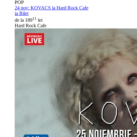
POP
24 nov:
KOVACS la Hard Rock Cafe
ia Bilet
11
de la 189
lei
Hard Rock Cafe