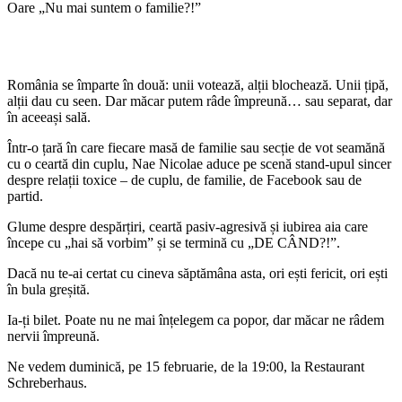
Oare „Nu mai suntem o familie?!”
România se împarte în două: unii votează, alții blochează. Unii țipă,
alții dau cu seen. Dar măcar putem râde împreună… sau separat, dar
în aceeași sală.
Într-o țară în care fiecare masă de familie sau secție de vot seamănă
cu o ceartă din cuplu, Nae Nicolae aduce pe scenă stand-upul sincer
despre relații toxice – de cuplu, de familie, de Facebook sau de
partid.
Glume despre despărțiri, ceartă pasiv-agresivă și iubirea aia care
începe cu „hai să vorbim” și se termină cu „DE CÂND?!”.
Dacă nu te-ai certat cu cineva săptămâna asta, ori ești fericit, ori ești
în bula greșită.
Ia-ți bilet. Poate nu ne mai înțelegem ca popor, dar măcar ne râdem
nervii împreună.
Ne vedem duminică, pe 15 februarie, de la 19:00, la Restaurant
Schreberhaus.