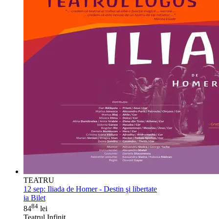
TEATRU
12 sep:
Iliada de Homer - Destin şi libertate
ia Bilet
84
84
lei
Teatrul Infinit