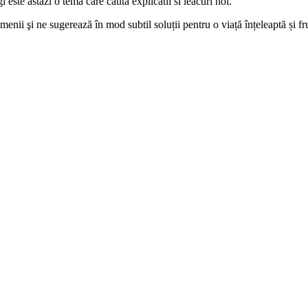
gi este astazi o tema care cauta explicatii si leacuri noi.
menii şi ne sugerează în mod subtil soluții pentru o viață înțeleaptă și f
 Blaj
 Ganea