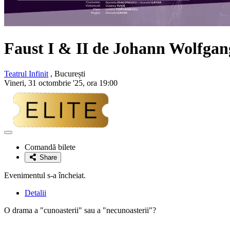
Faust I & II de Johann Wolfga
Teatrul Infinit
, București
Vineri, 31 octombrie '25, ora 19:00
Adaugă
la
Comandă bilete
favorite
Share
Evenimentul s-a încheiat.
Detalii
O drama a "cunoasterii" sau a "necunoasterii"?