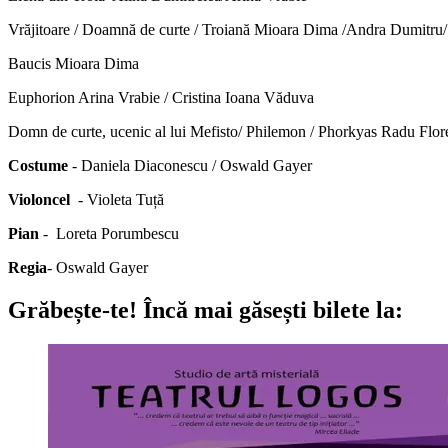
Vrăjitoare / Doamnă de curte / Troiană Mioara Dima /Andra Dumitru/
Baucis Mioara Dima
Euphorion Arina Vrabie / Cristina Ioana Văduva
Domn de curte, ucenic al lui Mefisto/ Philemon / Phorkyas Rad
Costume
- Daniela Diaconescu / Oswald Gayer
Violoncel
- Violeta Tuță
Pian
- Loreta Porumbescu
Regia
- Oswald Gayer
Grăbește-te!
Încă mai găsești bilete la: