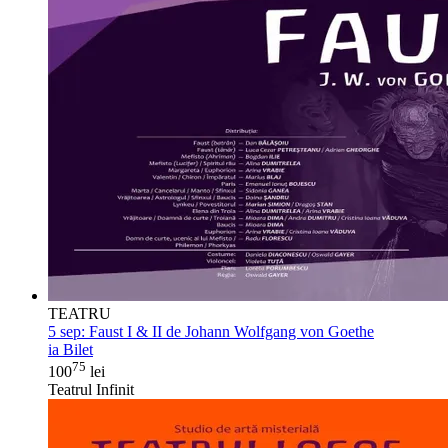
TEATRU
5 sep:
Faust I & II de Johann Wolfgang von Goethe
ia Bilet
75
100
lei
Teatrul Infinit