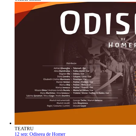
TEATRU
12 sep:
Odiseea de Homer