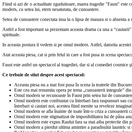
Fiind si azi de o actualitate zguduitoare, marea tragedie "Faust" este c
modern, cu setea lui, etern nesaturata, de cunoastere.
Setea de cunoastere conectata insa la o lipsa de masura si o absenta a 
Astfel a fost important sa prezentam aceasta drama ca una a “cautarii" s
spirituale.
In aceasta postura il vedem si pe omul modern. Astfel, datorita acestei 
Atat aceasta piesa, cat si prin felul in care a fost pusa in scena specta
Faust este astfel un spectacol al tragediei, dar si al comediei cosmice ş
Ce trebuie de stiut despre acest spectacol:
Aceasta piesa nu a mai fost pusa în scena la teatrele din Bucure
Este cea mai renumita opera pe tema „cunoasterii integrale” din to
Omul modern se recunoaste în Faust prin setea lui de cunoastere
Omul modern este confruntat cu întrebari fara raspunsuri sau cu r
întrebari si cautari noi, acestea fiind menite sa reveleze imagina
Omul modern se afla înainte de toate într-o criza a cunoasterii ca
Omul modern este stigmatizat de imposibilitatea lui de pâna astazi
Omul modern este expus Raului fara sa mai aiba protectie din parte
Omul modern a pierdut ultima amintire a paradisului launtric si 