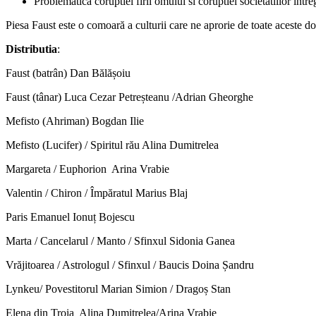
Problematica coruptiei firii omului si coruptiei societatiilor între
Piesa Faust este o comoară a culturii care ne aprorie de toate aceste do
Distributia
:
Faust (batrân) Dan Bălășoiu
Faust (tânar) Luca Cezar Petreșteanu /Adrian Gheorghe
Mefisto (Ahriman) Bogdan Ilie
Mefisto (Lucifer) / Spiritul rău Alina Dumitrelea
Margareta / Euphorion Arina Vrabie
Valentin / Chiron / Împăratul Marius
Paris Emanuel Ionuț Bojescu
Marta / Cancelarul / Manto / Sfinxul Sidonia
Vrăjitoarea / Astrologul / Sfinxul / Baucis Doina Șandru
Lynkeu/ Povestitorul Marian Simion / Dragoș Stan
Elena din Troia Alina Dumitrelea/Arina Vrabie