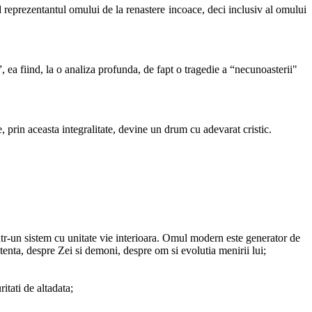
nd reprezentantul omului de la renastere incoace, deci inclusiv al omului
, ea fiind, la o analiza profunda, de fapt o tragedie a “necunoasterii"
e, prin aceasta integralitate, devine un drum cu adevarat cristic.
într-un sistem cu unitate vie interioara. Omul modern este generator de
stenta, despre Zei si demoni, despre om si evolutia menirii lui;
itati de altadata;