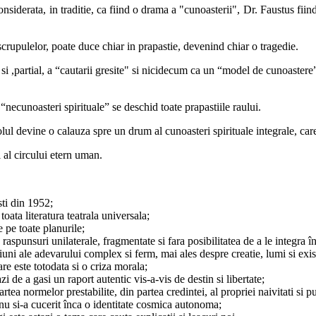
onsiderata, in traditie, ca fiind o drama a "cunoasterii", Dr. Faustus fii
scrupulelor, poate duce chiar in prapastie, devenind chiar o tragedie.
i ,partial, a “cautarii gresite" si nicidecum ca un “model de cunoastere”
“necunoasteri spirituale” se deschid toate prapastiile raului.
colul devine o calauza spre un drum al cunoasteri spirituale integrale, car
i al circului etern uman.
sti din 1952;
ata literatura teatrala universala;
 pe toate planurile;
aspunsuri unilaterale, fragmentate si fara posibilitatea de a le integra 
tiuni ale adevarului complex si ferm, mai ales despre creatie, lumi si exi
re este totodata si o criza morala;
 de a gasi un raport autentic vis-a-vis de destin si libertate;
a normelor prestabilite, din partea credintei, al propriei naivitati si pur
nu si-a cucerit înca o identitate cosmica autonoma;