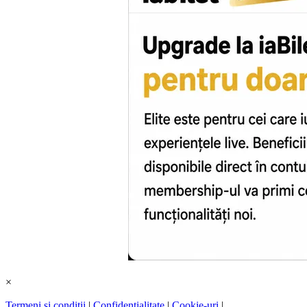
×
Termeni și condiții
|
Confidențialitate
|
Cookie-uri
|