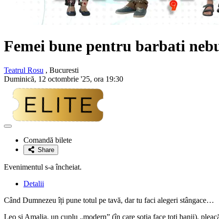
Femei bune pentru barbati neb
Teatrul Rosu
, Bucuresti
Duminică, 12 octombrie '25, ora 19:30
Adaugă
la
Comandă bilete
favorite
Share
Evenimentul s-a încheiat.
Detalii
Când Dumnezeu îți pune totul pe tavă, dar tu faci alegeri stângace…
Leo și Amalia, un cuplu „modern” (în care soția face toți banii), pleacă