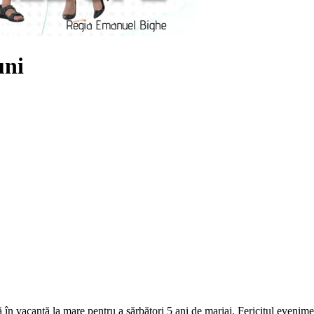
uni
 în vacanță la mare pentru a sărbători 5 ani de mariaj. Fericitul eveniment