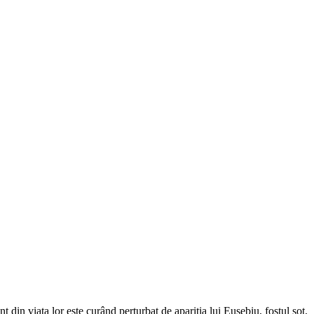
 din viața lor este curând perturbat de apariția lui Eusebiu, fostul soț,