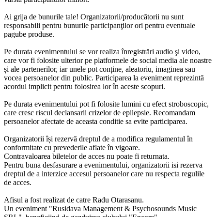
Ai grija de bunurile tale! Organizatorii/producătorii nu sunt
responsabili pentru bunurile participanţilor ori pentru eventuale
pagube produse.
Pe durata evenimentului se vor realiza înregistrări audio şi video,
care vor fi folosite ulterior pe platformele de social media ale noastre
și ale partenerilor, iar unele pot conține, aleatoriu, imaginea sau
vocea persoanelor din public. Participarea la eveniment reprezintă
acordul implicit pentru folosirea lor în aceste scopuri.
Pe durata evenimentului pot fi folosite lumini cu efect stroboscopic,
care cresc riscul declansarii crizelor de epilepsie. Recomandam
persoanelor afectate de aceasta conditie sa evite participarea.
Organizatorii își rezervă dreptul de a modifica regulamentul în
conformitate cu prevederile aflate în vigoare.
Contravaloarea biletelor de acces nu poate fi returnata.
Pentru buna desfasurare a evenimentului, organizatorii isi rezerva
dreptul de a interzice accesul persoanelor care nu respecta regulile
de acces.
Afisul a fost realizat de catre Radu Otarasanu.
Un eveniment "Rusidava Management & Psychosounds Music