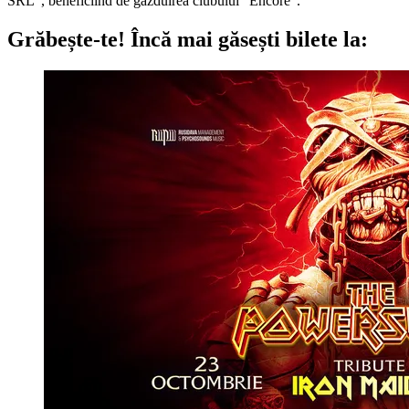
SRL", beneficiind de gazduirea clubului "Encore".
Grăbește-te!
Încă mai găsești bilete la: