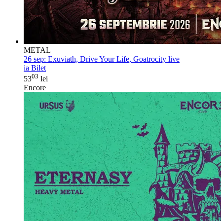
METAL
26 sep:
Exuviath, Drive Your Life, Goatrocity live
ia Bilet
03
53
lei
Encore