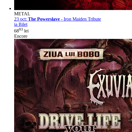
METAL
23 oct:
The Powerslave
- Iron Maiden Tribute
ia Bilet
93
68
lei
Encore