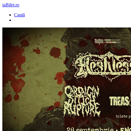
iaBilet.ro
Caută