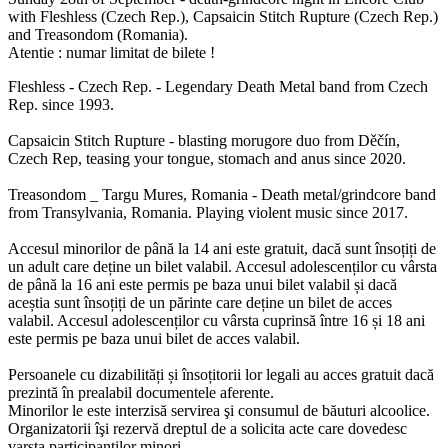
with Fleshless (Czech Rep.), Capsaicin Stitch Rupture (Czech Rep.)
and Treasondom (Romania).
Atentie : numar limitat de bilete !
Fleshless - Czech Rep. - Legendary Death Metal band from Czech
Rep. since 1993.
Capsaicin Stitch Rupture - blasting morugore duo from Děčín,
Czech Rep, teasing your tongue, stomach and anus since 2020.
Treasondom _ Targu Mures, Romania - Death metal/grindcore band
from Transylvania, Romania. Playing violent music since 2017.
Accesul minorilor de până la 14 ani este gratuit, dacă sunt însoțiți de
un adult care deține un bilet valabil. Accesul adolescenților cu vârsta
de până la 16 ani este permis pe baza unui bilet valabil și dacă
aceștia sunt însoțiți de un părinte care deține un bilet de acces
valabil. Accesul adolescenților cu vârsta cuprinsă între 16 și 18 ani
este permis pe baza unui bilet de acces valabil.
Persoanele cu dizabilități și însoțitorii lor legali au acces gratuit dacă
prezintă în prealabil documentele aferente.
Minorilor le este interzisă servirea şi consumul de băuturi alcoolice.
Organizatorii îşi rezervă dreptul de a solicita acte care dovedesc
varsta participantilor minori.