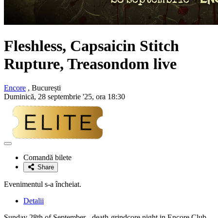
Fleshless, Capsaicin Stitch
Rupture, Treasondom
live
Encore
, București
Duminică, 28 septembrie '25, ora 18:30
Adaugă
la
Comandă bilete
favorite
Share
Evenimentul s-a încheiat.
Detalii
Sunday 28th of September - death-grindcore night in Encore Club