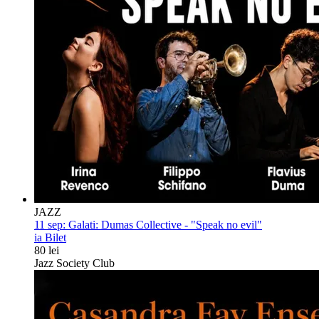
JAZZ
11 sep:
Galati: Dumas Collective - "Speak no evil"
ia Bilet
80 lei
Jazz Society Club