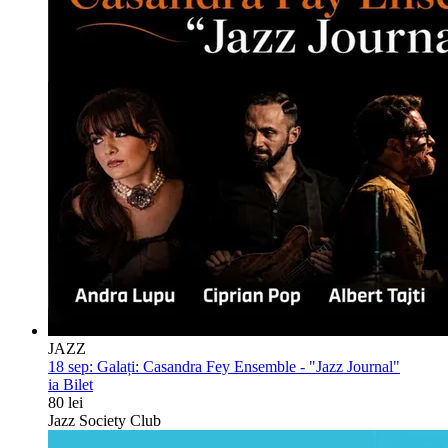
JAZZ
18 sep:
Galați: Casandra Fey Ensemble - "Jazz Journal"
ia Bilet
80 lei
Jazz Society Club