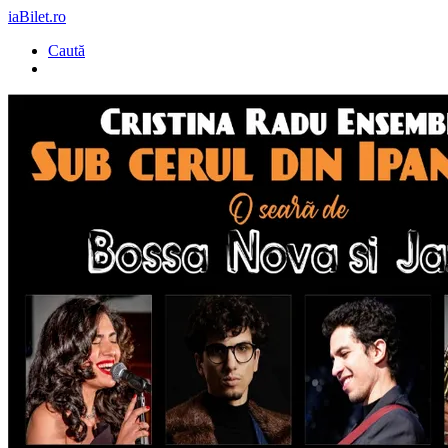
iaBilet.ro
Caută