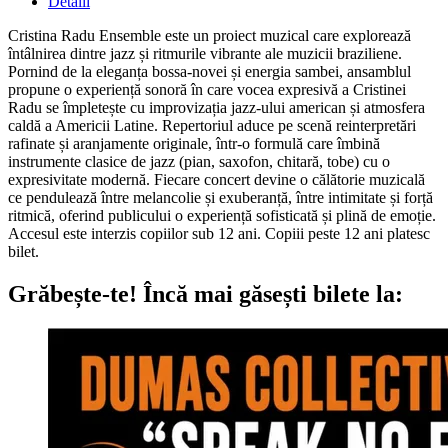
Detalii
Cristina Radu Ensemble este un proiect muzical care explorează
întâlnirea dintre jazz și ritmurile vibrante ale muzicii braziliene.
Pornind de la eleganța bossa-novei și energia sambei, ansamblul
propune o experiență sonoră în care vocea expresivă a Cristinei
Radu se împletește cu improvizația jazz-ului american și atmosfera
caldă a Americii Latine. Repertoriul aduce pe scenă reinterpretări
rafinate și aranjamente originale, într-o formulă care îmbină
instrumente clasice de jazz (pian, saxofon, chitară, tobe) cu o
expresivitate modernă. Fiecare concert devine o călătorie muzicală
ce pendulează între melancolie și exuberanță, între intimitate și forță
ritmică, oferind publicului o experiență sofisticată și plină de emoție.
Accesul este interzis copiilor sub 12 ani. Copiii peste 12 ani platesc
bilet.
Grăbește-te!
Încă mai găsești bilete la: