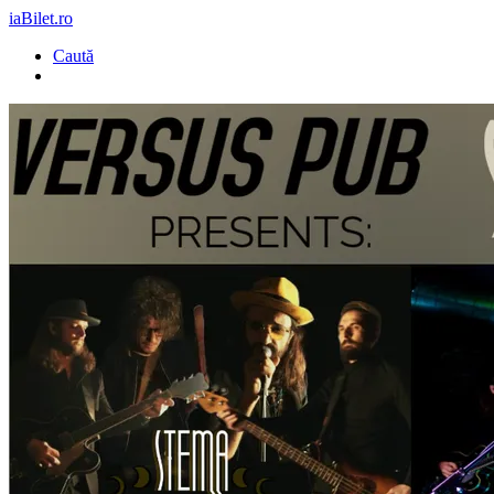
iaBilet.ro
Caută