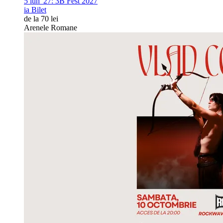
5 iun '27:
3B Fest 2027
ia Bilet
de la 70 lei
Arenele Romane