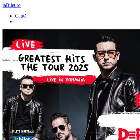
iaBilet.ro
Caută