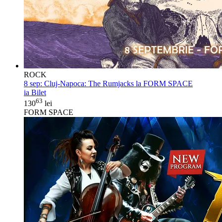
ROCK
8 sep:
Cluj-Napoca: The Rumjacks la FORM SPACE
ia Bilet
63
130
lei
FORM SPACE