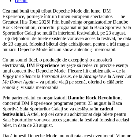
Detalii
Cea mai bună trupă tribut Depeche Mode din lume, DM
Experience, pornește într-un turneu european spectaculos – The
Greatest Hits Tour 2025! Prin bunăvoința organizatorilor Danube
Rock Revolution, concertul programat inițial la Baza Sportivă Sala
Sporturilor Galați se mută în interiorul festivalului, pe 23 august.
Toți deținătorii de bilete existente vor avea acces la festival, pe data
de 23 august, folosind biletul deja achiziționat, pentru a trăi magia
muzicii Depeche Mode într-un show autentic și memorabil.
Cu un sound fidel, o producție de excepție și o atmosferă
electrizantă,
DM Experience
reușește să redea cu precizie esența
unui concert live Depeche Mode. Fiecare hit emblematic – de la
Enjoy the Silence
la
Personal Jesus
, de la
Strangelove
la
Never Let
Me Down Again
– va prinde viață pe scenă, oferind o călătorie
sonoră și vizuală memorabilă.
Prin parteneriatul cu organizatorii
Danube Rock Revolution
,
concertul DM Experience programat pentru 23 august la Baza
Sportivă Sala Sporturilor Galați se va desfășura
în cadrul
festivalului
. Astfel, toți cei care au achiziționat deja bilete pentru
Sala Sporturilor vor avea acces garantat la festival folosind același
bilet, in data de 23 august.
Dacă iubești Depeche Mode, nu poți rata acest eveniment! Vino pe