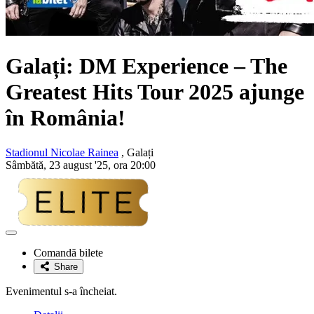
Galați: DM Experience – The
Greatest Hits Tour 2025 ajunge
în România!
Stadionul Nicolae Rainea
, Galați
Sâmbătă, 23 august '25, ora 20:00
Adaugă
la
Comandă bilete
favorite
Share
Evenimentul s-a încheiat.