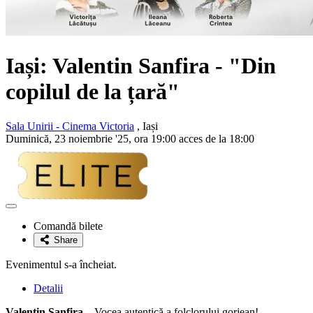
Iași:
Valentin Sanfira
- "Din
copilul de la țară"
Sala Unirii - Cinema Victoria
, Iași
Duminică, 23 noiembrie '25, ora 19:00 acces de la 18:00
Adaugă
la
Comandă bilete
favorite
Share
Evenimentul s-a încheiat.
Detalii
Valentin Sanfira
– Vocea autentică a folclorului gorjean!