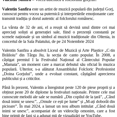
Valentin Sanfira
este un artist de muzică populară din județul Gorj,
cunoscut pentru vocea sa puternică și interpretările emoționante care
transmit tradiția și dorul autentic al folclorului românesc.
La vârsta de 32 de ani, el a reușit să devină unul dintre cei mai
apreciați soliști ai generației sale, fiind o prezență constantă pe
scenele naționale și un simbol al muzicii tradiționale din Oltenia, in
concertul de la Sala Palatului, de pe 24 Noiembrie 2024
Valentin Sanfira a absolvit Liceul de Muzică și Arte Plastice „C-tin
Brăiloiu” din Târgu Jiu, la secția de canto popular. În 2008, a
câștigat premiul I la Festivalul Național al Cântecului Popular
„Mamaia”, un moment care a marcat debutul său oficial în muzica
populară. Ulterior, s-a alăturat Ansamblului Folcloric Profesionist
„Doina Gorjului”, unde a evoluat constant, câștigând aprecierea
publicului și a criticilor.
Până în prezent, Valentin a înregistrat peste 120 de piese proprii și a
obținut peste 20 de diplome la festivaluri naționale. Printre cele mai
cunoscute melodii ale sale se numără „Din copilul de la țară”, „Când
două inimi se unesc”, „Omule ce ești pe lume” și „M-ați doborât din
picioare”. În mai 2024, a lansat un nou album intitulat „Când două
inimi se unesc”, acompaniat de un videoclip omonim, care a fost
bine primit de fani și a adunat mii de vizualizări pe YouTube.