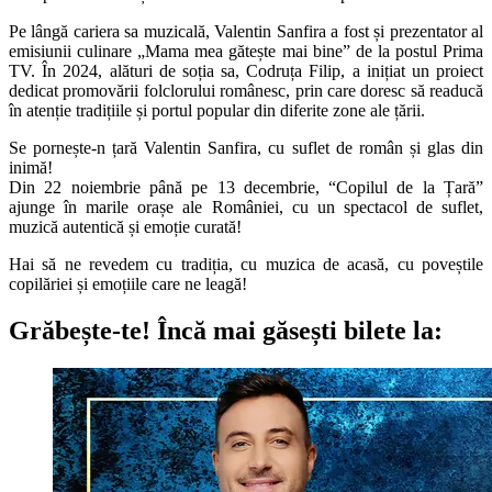
Pe lângă cariera sa muzicală, Valentin Sanfira a fost și prezentator al
emisiunii culinare „Mama mea gătește mai bine” de la postul Prima
TV. În 2024, alături de soția sa, Codruța Filip, a inițiat un proiect
dedicat promovării folclorului românesc, prin care doresc să readucă
în atenție tradițiile și portul popular din diferite zone ale țării.
Se pornește-n țară Valentin Sanfira, cu suflet de român și glas din
inimă!
Din 22 noiembrie până pe 13 decembrie, “Copilul de la Țară”
ajunge în marile orașe ale României, cu un spectacol de suflet,
muzică autentică și emoție curată!
Hai să ne revedem cu tradiția, cu muzica de acasă, cu poveștile
copilăriei și emoțiile care ne leagă!
Grăbește-te!
Încă mai găsești bilete la: